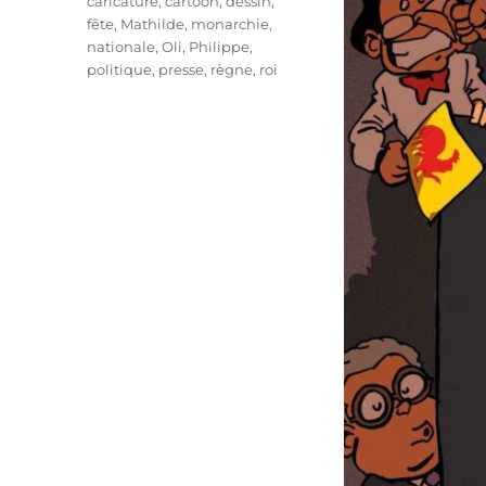
caricature
,
cartoon
,
dessin
,
fête
,
Mathilde
,
monarchie
,
nationale
,
Oli
,
Philippe
,
politique
,
presse
,
règne
,
roi