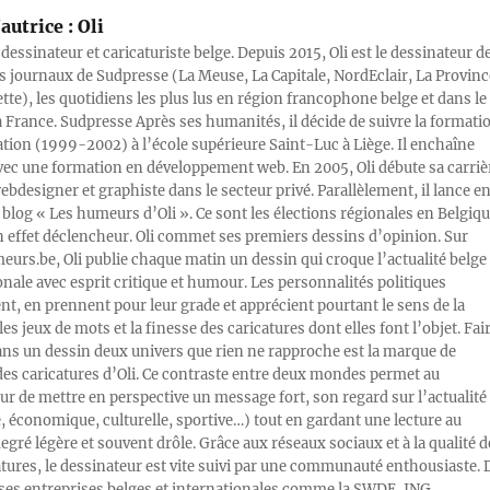
autrice :
Oli
 dessinateur et caricaturiste belge. Depuis 2015, Oli est le dessinateur d
s journaux de Sudpresse (La Meuse, La Capitale, NordEclair, La Provinc
ette), les quotidiens les plus lus en région francophone belge et dans le
a France. Sudpresse Après ses humanités, il décide de suivre la formati
ration (1999-2002) à l’école supérieure Saint-Luc à Liège. Il enchaîne
vec une formation en développement web. En 2005, Oli débute sa carriè
designer et graphiste dans le secteur privé. Parallèlement, il lance e
blog « Les humeurs d’Oli ». Ce sont les élections régionales en Belgiq
n effet déclencheur. Oli commet ses premiers dessins d’opinion. Sur
rs.be, Oli publie chaque matin un dessin qui croque l’actualité belge 
onale avec esprit critique et humour. Les personnalités politiques
, en prennent pour leur grade et apprécient pourtant le sens de la
les jeux de mots et la finesse des caricatures dont elles font l’objet. Fai
ans un dessin deux univers que rien ne rapproche est la marque de
des caricatures d’Oli. Ce contraste entre deux mondes permet au
ur de mettre en perspective un message fort, son regard sur l’actualité
e, économique, culturelle, sportive…) tout en gardant une lecture au
egré légère et souvent drôle. Grâce aux réseaux sociaux et à la qualité d
atures, le dessinateur est vite suivi par une communauté enthousiaste. 
s entreprises belges et internationales comme la SWDE, ING,