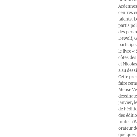
Ardennes-
centres c
talents. 
partis po
des perso
Dewolf, G
participe
le livre 
côtés des 
et Nicola
à au dess
Cette pre
faire rema
Meuse Ver
dessinate
janvier, l
de l’édit
des éditi
toute la 
orateur d
quelques 