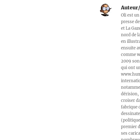
Auteur/
Oli est un
presse de
et La Gaz
nord de l
en illust
ensuite a
comme web
2009 son 
qui ont u
www.humeu
internati
notamment
dérision, 
croiser d
fabrique 
dessinate
(politiqu
premier d
ses caric
nombreuse