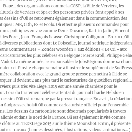
Etape… des organisations comme la CGSP, la Ville de Verviers, les
ulturels de Verviers et Spa et des personnes privées font appel à ses
Les dessins d’Oli se retrouvent également dans la communication des
litiques : MR, CDh, PS et Ecolo. Oli effectue plusieurs commandes pour
nnes politiques en vue comme Denis Ducarme, Kattrin Jadin, Vincent
illes Foret, Jean-François Istasse, Christophe Collignon… En 2011, Oli
 à diverses publications dont Le Poiscaille, journal satirique indépendan
« Sans Commentaires – Zonder woorden » aux éditions « Le Cri » aux
caricaturistes les plus célèbres en Belgique : Pierre Kroll, Philippe Gelu
s Vadot. La même année, le responsable de JobsRégions donne sa chan
inateur et l’invite chaque semaine à illustrer le supplément de SudPress
mière collaboration avec le grand groupe presse permettra à Oli de se
rquer. Il devient 2 ans plus tard le caricaturiste du quotidien régional L
viers puis très vite Liège. 2015 est une année charnière pour le
ur. Lors du tristement célèbre attentat du journal Charlie Hebdo en
e dessin d’Oli est remarqué par la presse française. En avril, la rédaction
ion Sudpresse choisit Oli comme caricaturiste officiel pour l’ensemble
ons. Les dessins du cartooniste sont désormais popularisés à travers
Wallonie et dans le nord de la France. Oli est également invité comme
e clôture au TEDxLiège 2015 sur le thème Moonshot. Enfin, il présente
autres travaux (bandes dessinées, illustrations, vidéos, animations… )