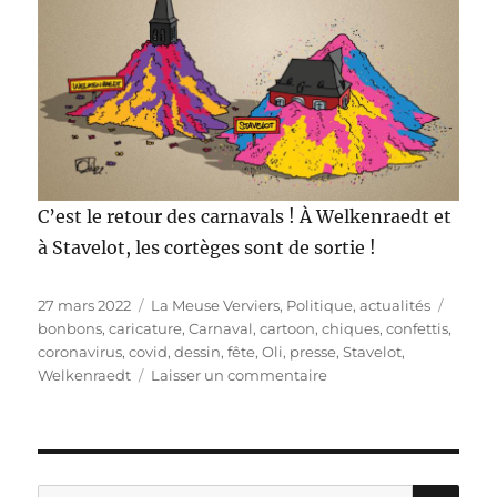
C’est le retour des carnavals ! À Welkenraedt et
à Stavelot, les cortèges sont de sortie !
Publié
Catégories
Étique
27 mars 2022
La Meuse Verviers
,
Politique, actualités
le
bonbons
,
caricature
,
Carnaval
,
cartoon
,
chiques
,
confettis
,
coronavirus
,
covid
,
dessin
,
fête
,
Oli
,
presse
,
Stavelot
,
sur
Welkenraedt
Laisser un commentaire
Les
carnavals
sont
de
retour
RE