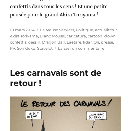
confettis dans tous les sens ! Et une petite
pensée pour le grand Akira Toriyama !
Publié
Catégories
Étique
10 mars 2024
La Meuse Verviers
,
Politique, actualités
le
Akira Toriyama
,
Blanc Moussi
,
caricature
,
cartoon
,
clown
,
confettis
,
dessin
,
Dragon Ball
,
Laetare
,
lidar
,
Oli
,
presse
,
sur
PV
,
Son Goku
,
Stavelot
Laisser un commentaire
Laetare
de
Stavelot
Les carnavals sont de
retour !