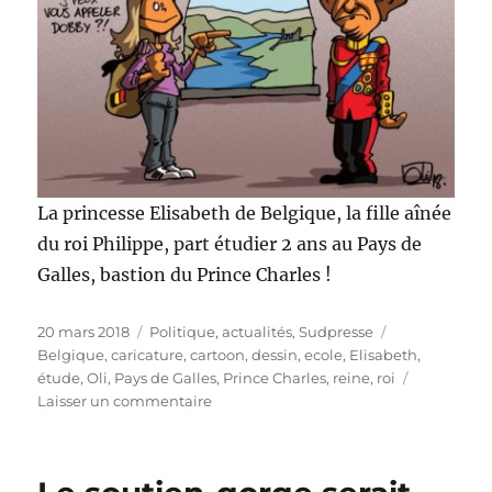
La princesse Elisabeth de Belgique, la fille aînée
du roi Philippe, part étudier 2 ans au Pays de
Galles, bastion du Prince Charles !
Publié
Catégories
Étiquettes
20 mars 2018
Politique, actualités
,
Sudpresse
le
Belgique
,
caricature
,
cartoon
,
dessin
,
ecole
,
Elisabeth
,
étude
,
Oli
,
Pays de Galles
,
Prince Charles
,
reine
,
roi
sur
Laisser un commentaire
Elisabeth
2
ans