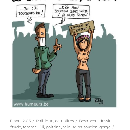
Publié
Catégories
Étiquettes
11 avril 2013
Politique, actualités
Besançon
,
dessin
,
le
étude
,
femme
,
Oli
,
poitrine
,
sein
,
seins
,
soutien-gorge