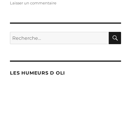
sur
Laisser un commentaire
Le
soutien-
gorge
serait
inutile
RE
Recherche
!
pour :
LES HUMEURS D OLI