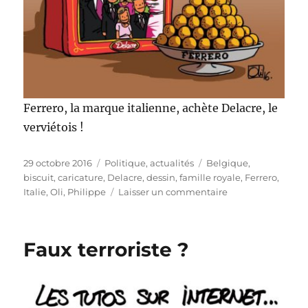
Ferrero, la marque italienne, achète Delacre, le
verviétois !
Publié
Catégories
Étiquettes
29 octobre 2016
Politique, actualités
Belgique
,
le
biscuit
,
caricature
,
Delacre
,
dessin
,
famille royale
,
Ferrero
,
sur
Italie
,
Oli
,
Philippe
Laisser un commentaire
Ferrero
achète
Delacre
Faux terroriste ?
!