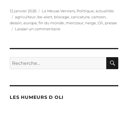
Publié
Catégories
12 janvier 2026
La Meuse Verviers
,
Politique, actualités
le
Étiquettes
agriculteur
,
be-alert
,
blocage
,
caricature
,
cartoon
,
dessin
,
europe
,
fin du monde
,
mercosur
,
neige
,
Oli
,
presse
sur
Laisser un commentaire
Mercosur
et
be-
alert
RE
Recherche
pour :
LES HUMEURS D OLI