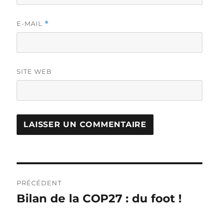
E-MAIL
*
SITE WEB
Navigation
PRÉCÉDENT
de
Bilan de la COP27 : du foot !
Publication
précédente :
l’article