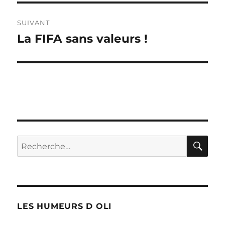
SUIVANT
La FIFA sans valeurs !
Publication
suivante :
RE
Recherche
pour :
LES HUMEURS D OLI