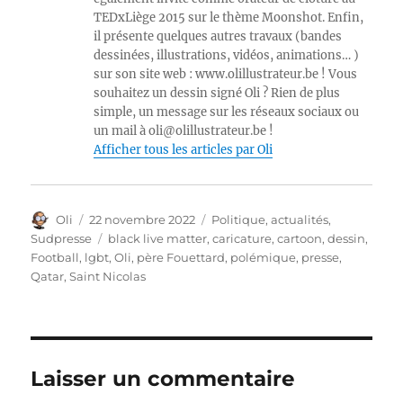
TEDxLiège 2015 sur le thème Moonshot. Enfin,
il présente quelques autres travaux (bandes
dessinées, illustrations, vidéos, animations… )
sur son site web : www.olillustrateur.be ! Vous
souhaitez un dessin signé Oli ? Rien de plus
simple, un message sur les réseaux sociaux ou
un mail à oli@olillustrateur.be !
Afficher tous les articles par Oli
Auteur
Publié
Catégories
Oli
22 novembre 2022
Politique, actualités
,
le
Étiquettes
Sudpresse
black live matter
,
caricature
,
cartoon
,
dessin
,
Football
,
lgbt
,
Oli
,
père Fouettard
,
polémique
,
presse
,
Qatar
,
Saint Nicolas
Laisser un commentaire