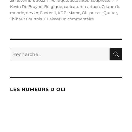
28 novembre 2022
Politique, actualités
,
Sudpresse
7
le
Kevin De Bruyne
,
Belgique
,
caricature
,
cartoon
,
Coupe du
monde
,
dessin
,
Football
,
KDB
,
Maroc
,
Oli
,
presse
,
Quatar
,
sur
Thibaut Courtois
Laisser un commentaire
La
Belgique
battue
par
le
RE
Recherche
Maroc
pour :
!
LES HUMEURS D OLI