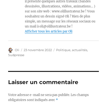
il présente quelques autres travaux (bandes
dessinées, illustrations, vidéos, animations… )
sur son site web : www.olillustrateur.be ! Vous
souhaitez un dessin signé Oli ? Rien de plus
simple, un message sur les réseaux sociaux ou
un mail à oli@olillustrateur.be !
Afficher tous les articles par Oli
Auteur
Publié
Catégories
Oli
23 novembre 2022
Politique, actualités
,
le
Sudpresse
Laisser un commentaire
Votre adresse e-mail ne sera pas publiée.
Les champs
obligatoires sont indiqués avec
*