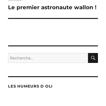
Le premier astronaute wallon !
Publication
suivante :
RE
Recherche
pour :
LES HUMEURS D OLI