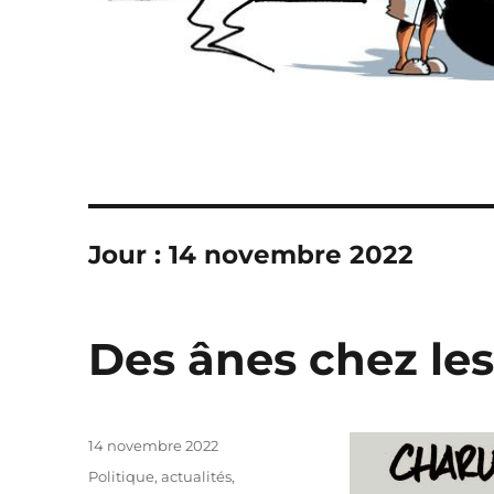
Jour :
14 novembre 2022
Des ânes chez le
Publié
14 novembre 2022
le
Catégories
Politique, actualités
,