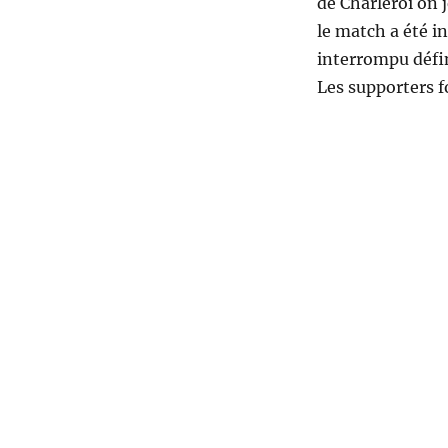
de Charleroi on 
le match a été i
interrompu défin
Les supporters fo