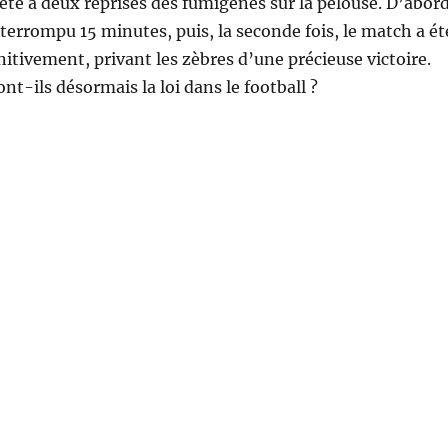
jeté à deux reprises des fumigènes sur la pelouse. D’abord
nterrompu 15 minutes, puis, la seconde fois, le match a ét
itivement, privant les zèbres d’une précieuse victoire.
nt-ils désormais la loi dans le football ?