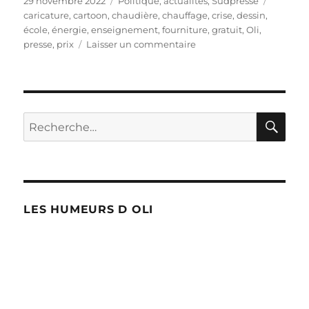
29 novembre 2022
Politique, actualités
,
Sudpresse
le
caricature
,
cartoon
,
chaudière
,
chauffage
,
crise
,
dessin
,
école
,
énergie
,
enseignement
,
fourniture
,
gratuit
,
Oli
,
sur
presse
,
prix
Laisser un commentaire
Fournitures
scolaires
gratuites
!
RE
Recherche
pour :
LES HUMEURS D OLI