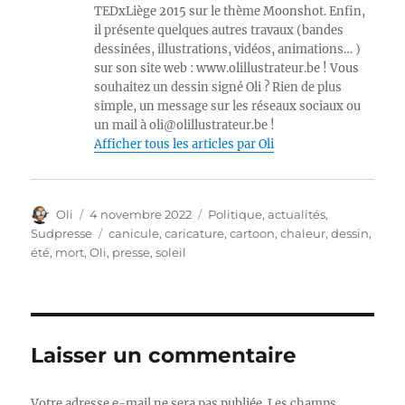
TEDxLiège 2015 sur le thème Moonshot. Enfin,
il présente quelques autres travaux (bandes
dessinées, illustrations, vidéos, animations… )
sur son site web : www.olillustrateur.be ! Vous
souhaitez un dessin signé Oli ? Rien de plus
simple, un message sur les réseaux sociaux ou
un mail à oli@olillustrateur.be !
Afficher tous les articles par Oli
Auteur
Publié
Catégories
Oli
4 novembre 2022
Politique, actualités
,
le
Étiquettes
Sudpresse
canicule
,
caricature
,
cartoon
,
chaleur
,
dessin
,
été
,
mort
,
Oli
,
presse
,
soleil
Laisser un commentaire
Votre adresse e-mail ne sera pas publiée.
Les champs