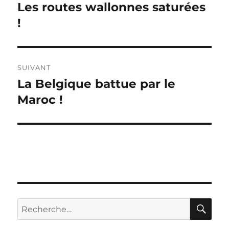
de
Les routes wallonnes saturées
Publication
précédente :
!
l’article
SUIVANT
La Belgique battue par le
Publication
suivante :
Maroc !
RE
Recherche
pour :