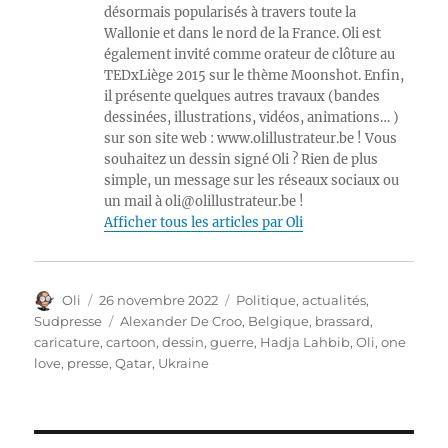
désormais popularisés à travers toute la
Wallonie et dans le nord de la France. Oli est
également invité comme orateur de clôture au
TEDxLiège 2015 sur le thème Moonshot. Enfin,
il présente quelques autres travaux (bandes
dessinées, illustrations, vidéos, animations… )
sur son site web : www.olillustrateur.be ! Vous
souhaitez un dessin signé Oli ? Rien de plus
simple, un message sur les réseaux sociaux ou
un mail à oli@olillustrateur.be !
Afficher tous les articles par Oli
Auteur
Publié
Catégories
Oli
26 novembre 2022
Politique, actualités
,
le
Étiquettes
Sudpresse
Alexander De Croo
,
Belgique
,
brassard
,
caricature
,
cartoon
,
dessin
,
guerre
,
Hadja Lahbib
,
Oli
,
one
love
,
presse
,
Qatar
,
Ukraine