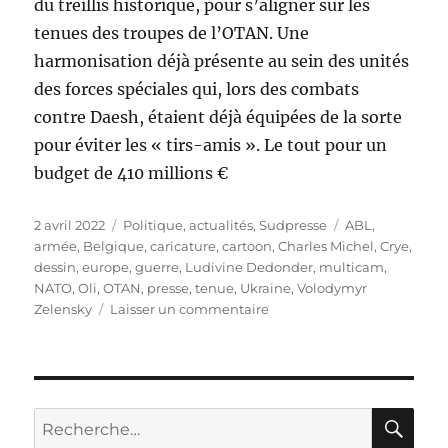
du treillis historique, pour s’aligner sur les
tenues des troupes de l’OTAN. Une
harmonisation déjà présente au sein des unités
des forces spéciales qui, lors des combats
contre Daesh, étaient déjà équipées de la sorte
pour éviter les « tirs-amis ». Le tout pour un
budget de 410 millions €
Publié
Catégories
Étiquettes
2 avril 2022
Politique, actualités
,
Sudpresse
ABL
,
le
armée
,
Belgique
,
caricature
,
cartoon
,
Charles Michel
,
Crye
,
dessin
,
europe
,
guerre
,
Ludivine Dedonder
,
multicam
,
NATO
,
Oli
,
OTAN
,
presse
,
tenue
,
Ukraine
,
Volodymyr
sur
Zelensky
Laisser un commentaire
Nouvelles
tenues
pour
l’armée
belge
RE
Recherche
!