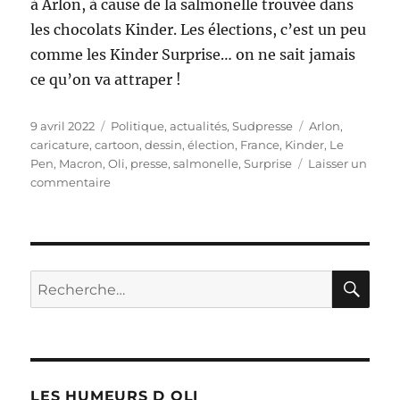
à Arlon, à cause de la salmonelle trouvée dans
les chocolats Kinder. Les élections, c’est un peu
comme les Kinder Surprise… on ne sait jamais
ce qu’on va attraper !
Publié
Catégories
Étiquettes
9 avril 2022
Politique, actualités
,
Sudpresse
Arlon
,
le
caricature
,
cartoon
,
dessin
,
élection
,
France
,
Kinder
,
Le
Pen
,
Macron
,
Oli
,
presse
,
salmonelle
,
Surprise
Laisser un
sur
commentaire
Premier
tour
de
l’élection
présidentielle
RE
Recherche
en
pour :
France
LES HUMEURS D OLI