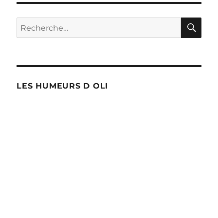
RE
Recherche
pour :
LES HUMEURS D OLI