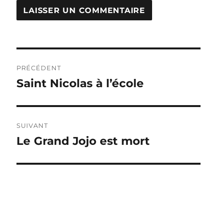
Navigation
PRÉCÉDENT
de
Saint Nicolas à l’école
Publication
précédente :
l’article
SUIVANT
Le Grand Jojo est mort
Publication
suivante :