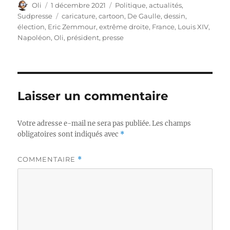
Auteur
Publié
Catégories
Oli
1 décembre 2021
Politique, actualités
,
le
Étiquettes
Sudpresse
caricature
,
cartoon
,
De Gaulle
,
dessin
,
élection
,
Eric Zemmour
,
extrême droite
,
France
,
Louis XIV
,
Napoléon
,
Oli
,
président
,
presse
Laisser un commentaire
Votre adresse e-mail ne sera pas publiée.
Les champs
obligatoires sont indiqués avec
*
COMMENTAIRE
*