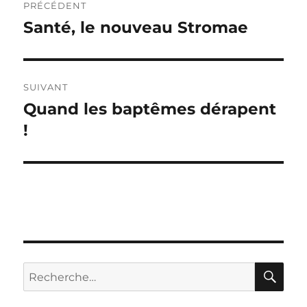
PRÉCÉDENT
de
Santé, le nouveau Stromae
Publication
précédente :
l’article
SUIVANT
Quand les baptêmes dérapent
Publication
suivante :
!
RE
Recherche
pour :