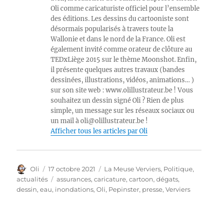
Oli comme caricaturiste officiel pour l’ensemble
des éditions. Les dessins du cartooniste sont
désormais popularisés à travers toute la
Wallonie et dans le nord de la France. Oli est
également invité comme orateur de clôture au
TEDxLiège 2015 sur le thème Moonshot. Enfin,
il présente quelques autres travaux (bandes
dessinées, illustrations, vidéos, animations… )
sur son site web : www.olillustrateur.be ! Vous
souhaitez un dessin signé Oli ? Rien de plus
simple, un message sur les réseaux sociaux ou
un mail à oli@olillustrateur.be !
Afficher tous les articles par Oli
Auteur
Publié
Catégories
Oli
17 octobre 2021
La Meuse Verviers
,
Politique,
le
Étiquettes
actualités
assurances
,
caricature
,
cartoon
,
dégats
,
dessin
,
eau
,
inondations
,
Oli
,
Pepinster
,
presse
,
Verviers