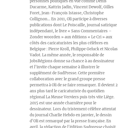
personnes politiques en vue comme Denis
Ducarme, Kattrin Jadin, Vincent Dewolf, Gilles
Foret, Jean-François Istasse, Christophe
Collignon… En 2011, Oli participe à diverses
publications dont Le Poiscaille, journal satirique
indépendant, le livre « Sans Commentaires –
Zonder woorden » aux éditions « Le Cri » aux
côtés des caricaturistes les plus célèbres en
Belgique : Pierre Kroll, Philippe Geluck et Nicolas
Vadot. La même année, le responsable de
JobsRégions donne sa chance à au dessinateur
et l’invite chaque semaine à illustrer le
supplément de SudPresse. Cette première
collaboration avec le grand groupe presse
permettra à Oli de se faire remarquer. Il devient 2
ans plus tard le caricaturiste du quotidien
régional La Meuse Verviers puis très vite Liège.
2015 est une année charnière pour le
dessinateur. Lors du tristement célèbre attentat
du journal Charlie Hebdo en janvier, le dessin
d’Oli est remarqué par la presse française. En
avril, la rédaction de l’édition Sudpresse choisit