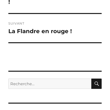
précédente :
!
l’article
SUIVANT
La Flandre en rouge !
Publication
suivante :
RE
Recherche
pour :