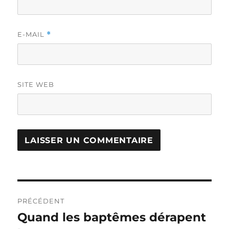
E-MAIL
*
SITE WEB
Navigation
PRÉCÉDENT
de
Quand les baptêmes dérapent
Publication