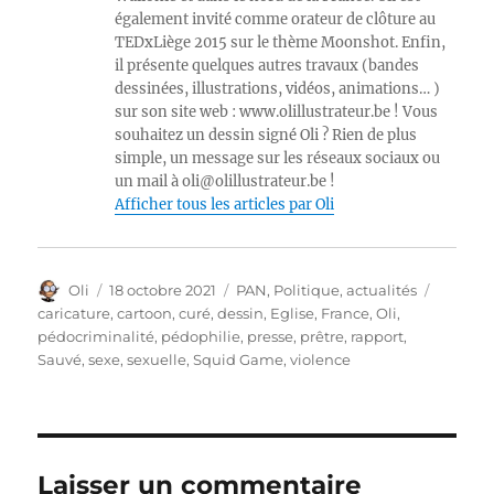
également invité comme orateur de clôture au
TEDxLiège 2015 sur le thème Moonshot. Enfin,
il présente quelques autres travaux (bandes
dessinées, illustrations, vidéos, animations… )
sur son site web : www.olillustrateur.be ! Vous
souhaitez un dessin signé Oli ? Rien de plus
simple, un message sur les réseaux sociaux ou
un mail à oli@olillustrateur.be !
Afficher tous les articles par Oli
Auteur
Publié
Catégories
Étiquet
Oli
18 octobre 2021
PAN
,
Politique, actualités
le
caricature
,
cartoon
,
curé
,
dessin
,
Eglise
,
France
,
Oli
,
pédocriminalité
,
pédophilie
,
presse
,
prêtre
,
rapport
,
Sauvé
,
sexe
,
sexuelle
,
Squid Game
,
violence
Laisser un commentaire