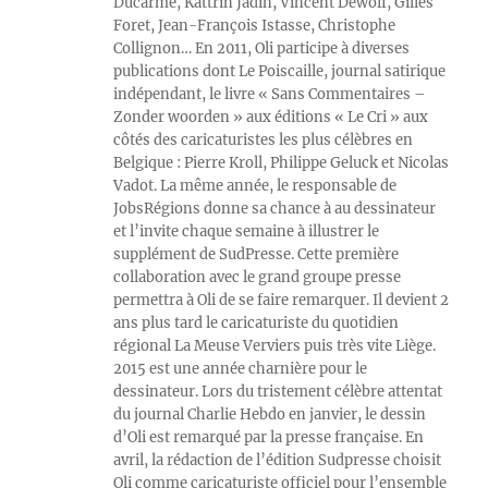
Ducarme, Kattrin Jadin, Vincent Dewolf, Gilles
Foret, Jean-François Istasse, Christophe
Collignon… En 2011, Oli participe à diverses
publications dont Le Poiscaille, journal satirique
indépendant, le livre « Sans Commentaires –
Zonder woorden » aux éditions « Le Cri » aux
côtés des caricaturistes les plus célèbres en
Belgique : Pierre Kroll, Philippe Geluck et Nicolas
Vadot. La même année, le responsable de
JobsRégions donne sa chance à au dessinateur
et l’invite chaque semaine à illustrer le
supplément de SudPresse. Cette première
collaboration avec le grand groupe presse
permettra à Oli de se faire remarquer. Il devient 2
ans plus tard le caricaturiste du quotidien
régional La Meuse Verviers puis très vite Liège.
2015 est une année charnière pour le
dessinateur. Lors du tristement célèbre attentat
du journal Charlie Hebdo en janvier, le dessin
d’Oli est remarqué par la presse française. En
avril, la rédaction de l’édition Sudpresse choisit
Oli comme caricaturiste officiel pour l’ensemble