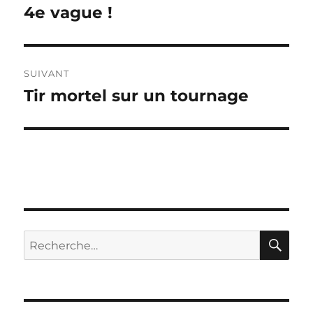
de
4e vague !
Publication
précédente :
l’article
SUIVANT
Tir mortel sur un tournage
Publication
suivante :
RE
Recherche
pour :