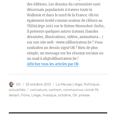
des éditions. Les dessins du cartooniste sont
désormais popularisés à travers toute la
Wallonie et dans le nord de la France. Oli est
également invité comme orateur de clôture au
TEDxLiège 2015 sur le thème Moonshot. Enfin,
il présente quelques autres travaux (bandes
dessinées, illustrations, vidéos, animations… )
sur son site web : www.olillustrateur.be ! Vous
souhaitez un dessin signé Oli ? Rien de plus
simple, un message sur les réseaux sociaux ou
un mail à oli@olillustrateur.be !
Afficher tous les articles par Oli
Auteur
Publié
Catégories
Oli
23 octobre 2021
La Meuse Liège
,
Politique,
le
Étiquettes
actualités
caricature
,
cartoon
,
coronavirus
,
covid-19
,
dessin
,
Foire
,
Liège
,
masque
,
octobre
,
Oli
,
presse