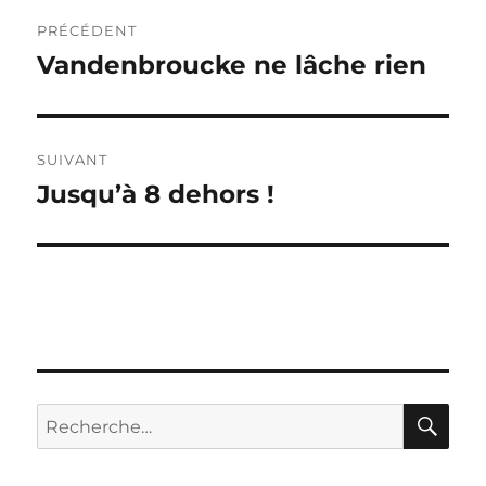
Navigation
PRÉCÉDENT
de
Vandenbroucke ne lâche rien
Publication
précédente :
l’article
SUIVANT
Jusqu’à 8 dehors !
Publication
suivante :
RE
Recherche
pour :