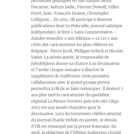
personnes politiques en vue comme Denis
Ducarme, Kattrin Jadin, Vincent Dewolf, Gilles
Foret, Jean-François Istasse, Christophe
Collignon… En 2011, Oli participe à diverses
publications dont Le Poiscaille, journal satirique
indépendant, le livre « Sans Commentaires –
Zonder woorden » aux éditions « Le Cri » aux
côtés des caricaturistes les plus célèbres en
Belgique : Pierre Kroll, Philippe Geluck et Nicolas
Vadot. La même année, le responsable de
JobsRégions donne sa chance à au dessinateur
et l’invite chaque semaine à illustrer le
supplément de SudPresse. Cette première
collaboration avec le grand groupe presse
permettra à Oli de se faire remarquer. Il devient 2
ans plus tard le caricaturiste du quotidien
régional La Meuse Verviers puis très vite Liège.
2015 est une année charnière pour le
dessinateur. Lors du tristement célèbre attentat
du journal Charlie Hebdo en janvier, le dessin
d’Oli est remarqué par la presse française. En
avril, la rédaction de l’édition Sudpresse choisit