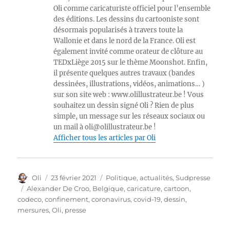
Oli comme caricaturiste officiel pour l’ensemble
des éditions. Les dessins du cartooniste sont
désormais popularisés à travers toute la
Wallonie et dans le nord de la France. Oli est
également invité comme orateur de clôture au
TEDxLiège 2015 sur le thème Moonshot. Enfin,
il présente quelques autres travaux (bandes
dessinées, illustrations, vidéos, animations… )
sur son site web : www.olillustrateur.be ! Vous
souhaitez un dessin signé Oli ? Rien de plus
simple, un message sur les réseaux sociaux ou
un mail à oli@olillustrateur.be !
Afficher tous les articles par Oli
Auteur
Publié
Catégories
Oli
23 février 2021
Politique, actualités
,
Sudpresse
le
Étiquettes
Alexander De Croo
,
Belgique
,
caricature
,
cartoon
,
codeco
,
confinement
,
coronavirus
,
covid-19
,
dessin
,
mersures
,
Oli
,
presse