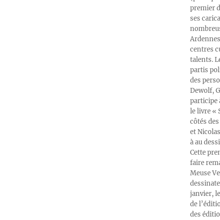
premier d
ses caric
nombreuse
Ardennes-
centres c
talents. 
partis po
des perso
Dewolf, G
participe
le livre 
côtés des 
et Nicola
à au dess
Cette pre
faire rema
Meuse Ver
dessinate
janvier, l
de l’édit
des éditi