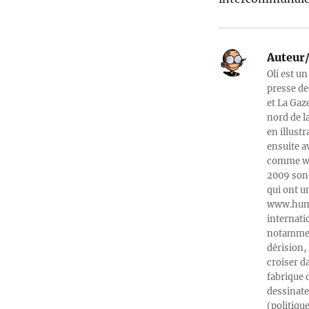
Auteur/
Oli est un
presse de
et La Gaz
nord de l
en illust
ensuite a
comme web
2009 son 
qui ont u
www.humeu
internati
notamment
dérision, 
croiser d
fabrique 
dessinate
(politiqu