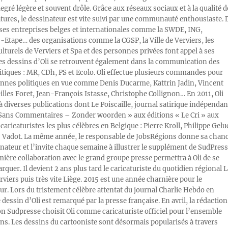
egré légère et souvent drôle. Grâce aux réseaux sociaux et à la qualité d
atures, le dessinateur est vite suivi par une communauté enthousiaste. 
s entreprises belges et internationales comme la SWDE, ING,
Etape… des organisations comme la CGSP, la Ville de Verviers, les
ulturels de Verviers et Spa et des personnes privées font appel à ses
Les dessins d’Oli se retrouvent également dans la communication des
litiques : MR, CDh, PS et Ecolo. Oli effectue plusieurs commandes pour
nnes politiques en vue comme Denis Ducarme, Kattrin Jadin, Vincent
illes Foret, Jean-François Istasse, Christophe Collignon… En 2011, Oli
 à diverses publications dont Le Poiscaille, journal satirique indépendan
« Sans Commentaires – Zonder woorden » aux éditions « Le Cri » aux
caricaturistes les plus célèbres en Belgique : Pierre Kroll, Philippe Gelu
s Vadot. La même année, le responsable de JobsRégions donne sa chan
inateur et l’invite chaque semaine à illustrer le supplément de SudPress
mière collaboration avec le grand groupe presse permettra à Oli de se
rquer. Il devient 2 ans plus tard le caricaturiste du quotidien régional L
viers puis très vite Liège. 2015 est une année charnière pour le
ur. Lors du tristement célèbre attentat du journal Charlie Hebdo en
e dessin d’Oli est remarqué par la presse française. En avril, la rédaction
ion Sudpresse choisit Oli comme caricaturiste officiel pour l’ensemble
ons. Les dessins du cartooniste sont désormais popularisés à travers