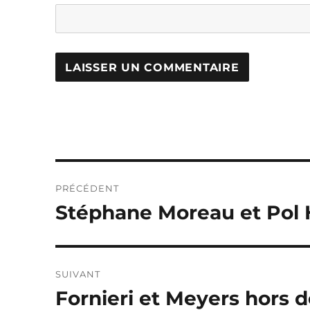
Navigation
PRÉCÉDENT
de
Stéphane Moreau et Pol 
Publication
précédente :
l’article
SUIVANT
Fornieri et Meyers hors d
Publication