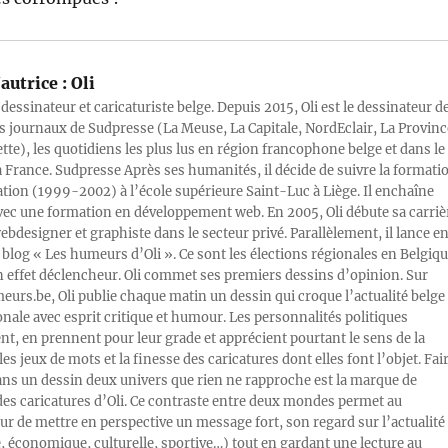
autrice :
Oli
 dessinateur et caricaturiste belge. Depuis 2015, Oli est le dessinateur d
s journaux de Sudpresse (La Meuse, La Capitale, NordEclair, La Provinc
ette), les quotidiens les plus lus en région francophone belge et dans le
a France. Sudpresse Après ses humanités, il décide de suivre la formati
ration (1999-2002) à l’école supérieure Saint-Luc à Liège. Il enchaîne
vec une formation en développement web. En 2005, Oli débute sa carriè
designer et graphiste dans le secteur privé. Parallèlement, il lance e
blog « Les humeurs d’Oli ». Ce sont les élections régionales en Belgiq
n effet déclencheur. Oli commet ses premiers dessins d’opinion. Sur
rs.be, Oli publie chaque matin un dessin qui croque l’actualité belge 
onale avec esprit critique et humour. Les personnalités politiques
, en prennent pour leur grade et apprécient pourtant le sens de la
les jeux de mots et la finesse des caricatures dont elles font l’objet. Fai
ans un dessin deux univers que rien ne rapproche est la marque de
des caricatures d’Oli. Ce contraste entre deux mondes permet au
ur de mettre en perspective un message fort, son regard sur l’actualité
e, économique, culturelle, sportive…) tout en gardant une lecture au