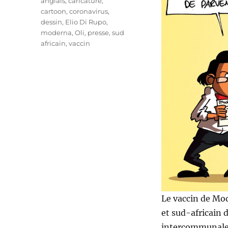
Étiquettes
anglais
,
caricature
,
cartoon
,
coronavirus
,
dessin
,
Elio Di Rupo
,
moderna
,
Oli
,
presse
,
sud
africain
,
vaccin
Le vaccin de Mod
et sud-africain d
intercommunale