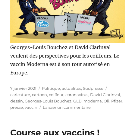
Georges-Louis Bouchez et David Clarinval
veulent des perspectives pour les coiffeurs. Le
vaccin Moderna est à son tour autorisé en
Europe.
Publié
Catégories
Étiquettes
7 janvier 2021
Politique, actualités
,
Sudpresse
le
caricature
,
cartoon
,
coiffeur
,
coronavirus
,
David Clarinval
,
dessin
,
Georges-Louis Bouchez
,
GLB
,
moderna
,
Oli
,
Pfizer
,
sur
presse
,
vaccin
Laisser un commentaire
Et
la
suite
Course aux vaccins !
?