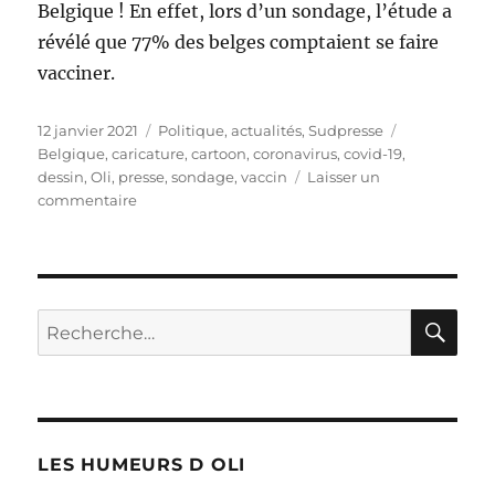
Belgique ! En effet, lors d’un sondage, l’étude a
révélé que 77% des belges comptaient se faire
vacciner.
Publié
Catégories
Étiquettes
12 janvier 2021
Politique, actualités
,
Sudpresse
le
Belgique
,
caricature
,
cartoon
,
coronavirus
,
covid-19
,
dessin
,
Oli
,
presse
,
sondage
,
vaccin
Laisser un
sur
commentaire
77%
des
belges
favorables
aux
RE
Recherche
vaccins
pour :
Covid-
19
LES HUMEURS D OLI