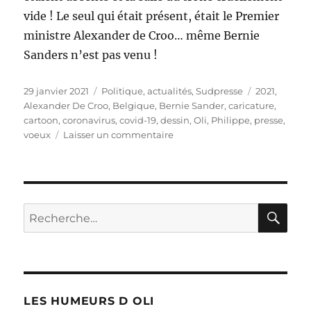
vide ! Le seul qui était présent, était le Premier
ministre Alexander de Croo… même Bernie
Sanders n’est pas venu !
Publié
Catégories
Étiquettes
29 janvier 2021
Politique, actualités
,
Sudpresse
2021
,
le
Alexander De Croo
,
Belgique
,
Bernie Sander
,
caricature
,
cartoon
,
coronavirus
,
covid-19
,
dessin
,
Oli
,
Philippe
,
presse
,
sur
voeux
Laisser un commentaire
Les
vœux
du
roi
RE
Recherche
pour :
LES HUMEURS D OLI