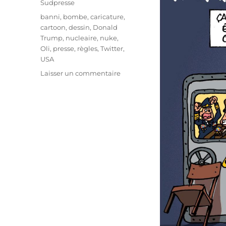
Sudpresse
Étiquettes
banni
,
bombe
,
caricature
,
cartoon
,
dessin
,
Donald
Trump
,
nucleaire
,
nuke
,
Oli
,
presse
,
règles
,
Twitter
,
USA
sur
Laisser un commentaire
Twitter
bannit
Trump
!