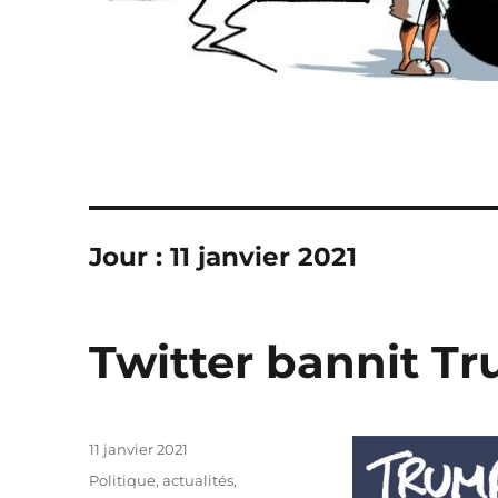
Jour :
11 janvier 2021
Twitter bannit Tr
Publié
11 janvier 2021
le
Catégories
Politique, actualités
,