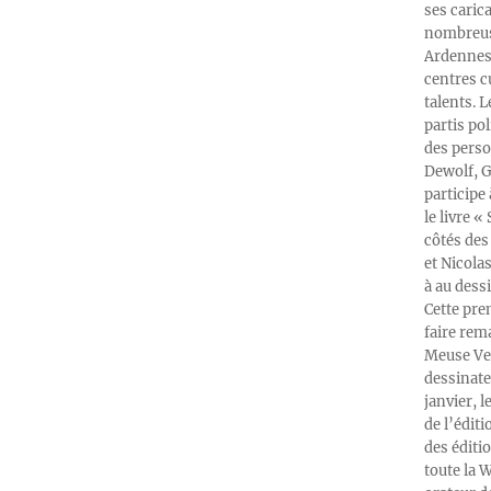
ses caric
nombreuse
Ardennes-
centres c
talents. 
partis po
des perso
Dewolf, G
participe
le livre 
côtés des 
et Nicola
à au dess
Cette pre
faire rema
Meuse Ver
dessinate
janvier, l
de l’édit
des éditi
toute la 