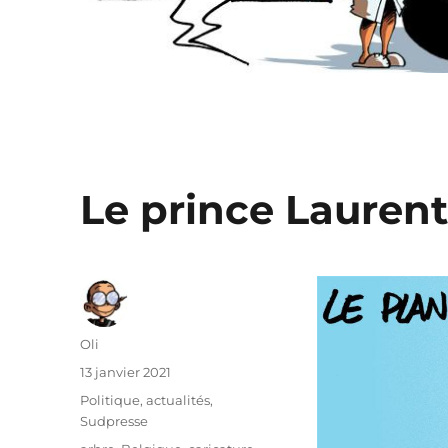
Le prince Laurent
Auteur
Oli
Publié
13 janvier 2021
le
Catégories
Politique, actualités
,
Sudpresse