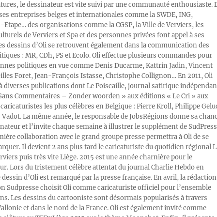
atures, le dessinateur est vite suivi par une communauté enthousiaste. 
s entreprises belges et internationales comme la SWDE, ING,
Etape… des organisations comme la CGSP, la Ville de Verviers, les
ulturels de Verviers et Spa et des personnes privées font appel à ses
Les dessins d’Oli se retrouvent également dans la communication des
litiques : MR, CDh, PS et Ecolo. Oli effectue plusieurs commandes pour
nnes politiques en vue comme Denis Ducarme, Kattrin Jadin, Vincent
illes Foret, Jean-François Istasse, Christophe Collignon… En 2011, Oli
 à diverses publications dont Le Poiscaille, journal satirique indépendan
« Sans Commentaires – Zonder woorden » aux éditions « Le Cri » aux
caricaturistes les plus célèbres en Belgique : Pierre Kroll, Philippe Gelu
s Vadot. La même année, le responsable de JobsRégions donne sa chan
inateur et l’invite chaque semaine à illustrer le supplément de SudPress
mière collaboration avec le grand groupe presse permettra à Oli de se
rquer. Il devient 2 ans plus tard le caricaturiste du quotidien régional L
viers puis très vite Liège. 2015 est une année charnière pour le
ur. Lors du tristement célèbre attentat du journal Charlie Hebdo en
e dessin d’Oli est remarqué par la presse française. En avril, la rédaction
ion Sudpresse choisit Oli comme caricaturiste officiel pour l’ensemble
ons. Les dessins du cartooniste sont désormais popularisés à travers
Wallonie et dans le nord de la France. Oli est également invité comme