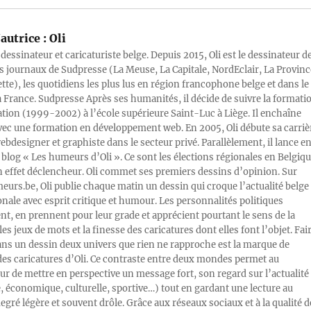
autrice :
Oli
 dessinateur et caricaturiste belge. Depuis 2015, Oli est le dessinateur d
s journaux de Sudpresse (La Meuse, La Capitale, NordEclair, La Provinc
ette), les quotidiens les plus lus en région francophone belge et dans le
a France. Sudpresse Après ses humanités, il décide de suivre la formati
ration (1999-2002) à l’école supérieure Saint-Luc à Liège. Il enchaîne
vec une formation en développement web. En 2005, Oli débute sa carriè
designer et graphiste dans le secteur privé. Parallèlement, il lance e
blog « Les humeurs d’Oli ». Ce sont les élections régionales en Belgiq
n effet déclencheur. Oli commet ses premiers dessins d’opinion. Sur
rs.be, Oli publie chaque matin un dessin qui croque l’actualité belge 
onale avec esprit critique et humour. Les personnalités politiques
, en prennent pour leur grade et apprécient pourtant le sens de la
les jeux de mots et la finesse des caricatures dont elles font l’objet. Fai
ans un dessin deux univers que rien ne rapproche est la marque de
des caricatures d’Oli. Ce contraste entre deux mondes permet au
ur de mettre en perspective un message fort, son regard sur l’actualité
e, économique, culturelle, sportive…) tout en gardant une lecture au
egré légère et souvent drôle. Grâce aux réseaux sociaux et à la qualité d