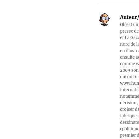
Auteur/
Oli est un
presse de
et La Gaz
nord de l
en illust
ensuite a
comme web
2009 son 
qui ont u
www.humeu
internati
notamment
dérision, 
croiser d
fabrique 
dessinate
(politiqu
premier d