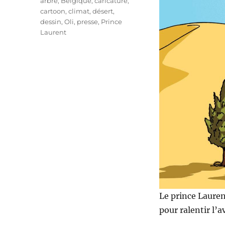
Étiquettes
arbre
,
Belgique
,
caricature
,
cartoon
,
climat
,
désert
,
dessin
,
Oli
,
presse
,
Prince
Laurent
Le prince Laurent
pour ralentir l’a