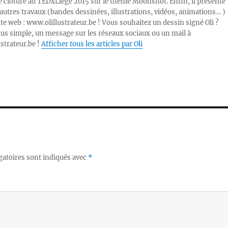
e clôture au TEDxLiège 2015 sur le thème Moonshot. Enfin, il présente
autres travaux (bandes dessinées, illustrations, vidéos, animations… )
ite web : www.olillustrateur.be ! Vous souhaitez un dessin signé Oli ?
lus simple, un message sur les réseaux sociaux ou un mail à
ustrateur.be !
Afficher tous les articles par Oli
gatoires sont indiqués avec
*