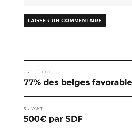
Navigation
PRÉCÉDENT
de
77% des belges favorable
Publication
précédente :
l’article
SUIVANT
500€ par SDF
Publication
suivante :