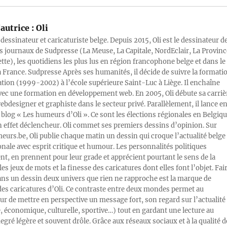
autrice :
Oli
 dessinateur et caricaturiste belge. Depuis 2015, Oli est le dessinateur d
s journaux de Sudpresse (La Meuse, La Capitale, NordEclair, La Provinc
ette), les quotidiens les plus lus en région francophone belge et dans le
a France. Sudpresse Après ses humanités, il décide de suivre la formati
ration (1999-2002) à l’école supérieure Saint-Luc à Liège. Il enchaîne
vec une formation en développement web. En 2005, Oli débute sa carriè
designer et graphiste dans le secteur privé. Parallèlement, il lance e
blog « Les humeurs d’Oli ». Ce sont les élections régionales en Belgiq
n effet déclencheur. Oli commet ses premiers dessins d’opinion. Sur
rs.be, Oli publie chaque matin un dessin qui croque l’actualité belge 
onale avec esprit critique et humour. Les personnalités politiques
, en prennent pour leur grade et apprécient pourtant le sens de la
les jeux de mots et la finesse des caricatures dont elles font l’objet. Fai
ans un dessin deux univers que rien ne rapproche est la marque de
des caricatures d’Oli. Ce contraste entre deux mondes permet au
ur de mettre en perspective un message fort, son regard sur l’actualité
e, économique, culturelle, sportive…) tout en gardant une lecture au
egré légère et souvent drôle. Grâce aux réseaux sociaux et à la qualité d