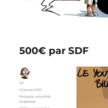
500€ par SDF
Auteur
Oli
Publié
14 janvier 2021
le
Catégories
Politique, actualités
,
Sudpresse