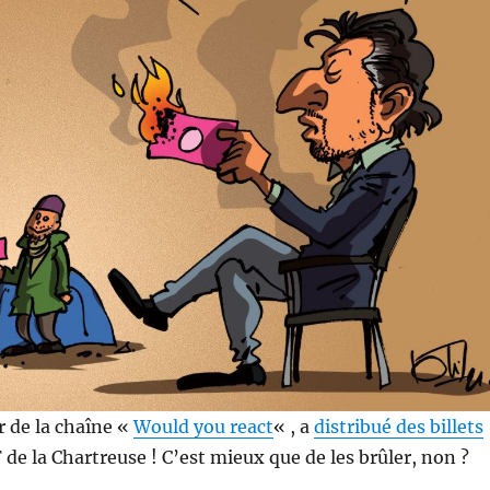
r de la chaîne «
Would you react
« , a
distribué des billets
de la Chartreuse ! C’est mieux que de les brûler, non ?