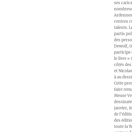
ses caric
nombreuse
Ardennes-
centres c
talents. 
partis po
des perso
Dewolf, G
participe
le livre 
côtés des 
et Nicola
à au dess
Cette pre
faire rema
Meuse Ver
dessinate
janvier, l
de l’édit
des éditi
toute la 