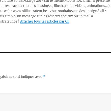
e clôture au TEDxLiège 2015 sur le thème Moonshot. Enfin, il présente
autres travaux (bandes dessinées, illustrations, vidéos, animations… )
ite web : www.olillustrateur.be ! Vous souhaitez un dessin signé Oli ?
lus simple, un message sur les réseaux sociaux ou un mail à
ustrateur.be !
Afficher tous les articles par Oli
gatoires sont indiqués avec
*