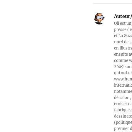
Auteur/
Oli est un
presse de
et La Gaz
nord de l
en illust
ensuite a
comme web
2009 son 
qui ont u
www.humeu
internati
notamment
dérision, 
croiser d
fabrique 
dessinate
(politiqu
premier d