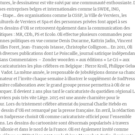
atures, le dessinateur est vite suivi par une communauté enthousiaste. 
s entreprises belges et internationales comme la SWDE, ING,
Etape… des organisations comme la CGSP, la Ville de Verviers, les
ulturels de Verviers et Spa et des personnes privées font appel à ses
Les dessins d’Oli se retrouvent également dans la communication des
litiques : MR, CDh, PS et Ecolo. Oli effectue plusieurs commandes pour
nnes politiques en vue comme Denis Ducarme, Kattrin Jadin, Vincent
illes Foret, Jean-François Istasse, Christophe Collignon… En 2011, Oli
 à diverses publications dont Le Poiscaille, journal satirique indépendan
« Sans Commentaires – Zonder woorden » aux éditions « Le Cri » aux
caricaturistes les plus célèbres en Belgique : Pierre Kroll, Philippe Gelu
s Vadot. La même année, le responsable de JobsRégions donne sa chan
inateur et l’invite chaque semaine à illustrer le supplément de SudPress
mière collaboration avec le grand groupe presse permettra à Oli de se
rquer. Il devient 2 ans plus tard le caricaturiste du quotidien régional L
viers puis très vite Liège. 2015 est une année charnière pour le
ur. Lors du tristement célèbre attentat du journal Charlie Hebdo en
e dessin d’Oli est remarqué par la presse française. En avril, la rédaction
ion Sudpresse choisit Oli comme caricaturiste officiel pour l’ensemble
ons. Les dessins du cartooniste sont désormais popularisés à travers
Wallonie et dans le nord de la France. Oli est également invité comme