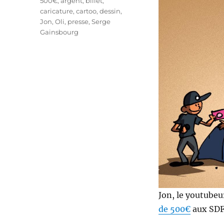
Étiquettes
500€
,
argent
,
billet
,
caricature
,
cartoo
,
dessin
,
Jon
,
Oli
,
presse
,
Serge
Gainsbourg
Jon, le youtubeu
de 500€
aux SDF 