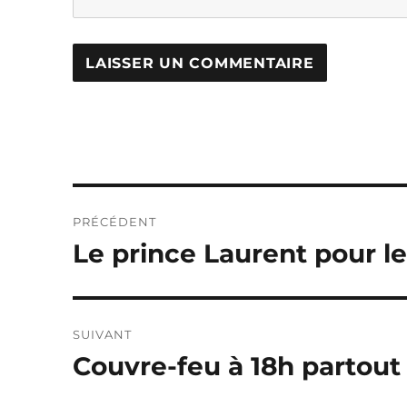
Navigation
PRÉCÉDENT
de
Le prince Laurent pour le
Publication
précédente :
l’article
SUIVANT
Couvre-feu à 18h partout
Publication
suivante :