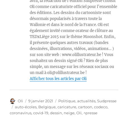
avril, la rédaction de l’édition Sudpresse choisit
Oli comme caricaturiste officiel pour l’ensemble
des éditions. Les dessins du cartooniste sont
désormais popularisés à travers toute la
Wallonie et dans le nord de la France. Oli est
également invité comme orateur de clôture au
TEDxLiège 2015 sur le thème Moonshot. Enfin,
il présente quelques autres travaux (bandes
dessinées, illustrations, vidéos, animations… )
sur son site web : www.olillustrateur.be ! Vous
souhaitez un dessin signé Oli ? Rien de plus
simple, un message sur les réseaux sociaux ou
un mail à oli@olillustrateur.be !
Afficher tous les articles par Oli
Auteur
Publié
Catégories
Oli
9 janvier 2021
Politique, actualités
,
Sudpresse
le
Étiquettes
auto-écoles
,
Belgique
,
caricature
,
cartoon
,
codeco
,
coronavirus
,
covid-19
,
dessin
,
neige
,
Oli
,
^presse