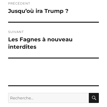
PRÉCÉDENT
de
Jusqu’où ira Trump ?
Publication
précédente :
l’article
SUIVANT
Les Fagnes à nouveau
Publication
suivante :
interdites
RE
Recherche
pour :