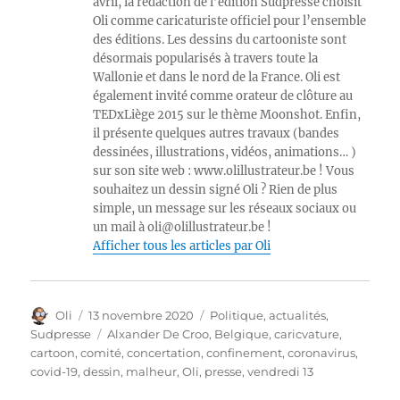
avril, la rédaction de l’édition Sudpresse choisit
Oli comme caricaturiste officiel pour l’ensemble
des éditions. Les dessins du cartooniste sont
désormais popularisés à travers toute la
Wallonie et dans le nord de la France. Oli est
également invité comme orateur de clôture au
TEDxLiège 2015 sur le thème Moonshot. Enfin,
il présente quelques autres travaux (bandes
dessinées, illustrations, vidéos, animations… )
sur son site web : www.olillustrateur.be ! Vous
souhaitez un dessin signé Oli ? Rien de plus
simple, un message sur les réseaux sociaux ou
un mail à oli@olillustrateur.be !
Afficher tous les articles par Oli
Auteur
Publié
Catégories
Oli
13 novembre 2020
Politique, actualités
,
le
Étiquettes
Sudpresse
Alxander De Croo
,
Belgique
,
caricvature
,
cartoon
,
comité
,
concertation
,
confinement
,
coronavirus
,
covid-19
,
dessin
,
malheur
,
Oli
,
presse
,
vendredi 13