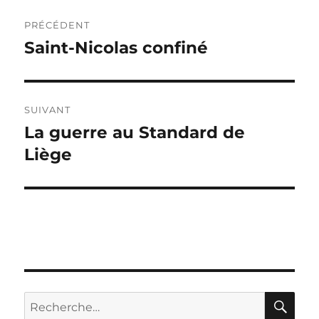
Navigation
PRÉCÉDENT
de
Saint-Nicolas confiné
Publication
précédente :
l’article
SUIVANT
La guerre au Standard de
Publication
suivante :
Liège
RE
Recherche