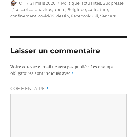
Auteur
Publié
Catégories
Oli
21 mars 2020
Politique, actualités
,
Sudpresse
le
Étiquettes
alcool coronavirus
,
apero
,
Belgique
,
caricature
,
confinement
,
covid-19
,
dessin
,
Facebook
,
Oli
,
Verviers
Laisser un commentaire
Votre adresse e-mail ne sera pas publiée.
Les champs
obligatoires sont indiqués avec
*
COMMENTAIRE
*