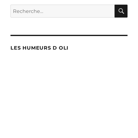
RE
Recherche
pour :
LES HUMEURS D OLI