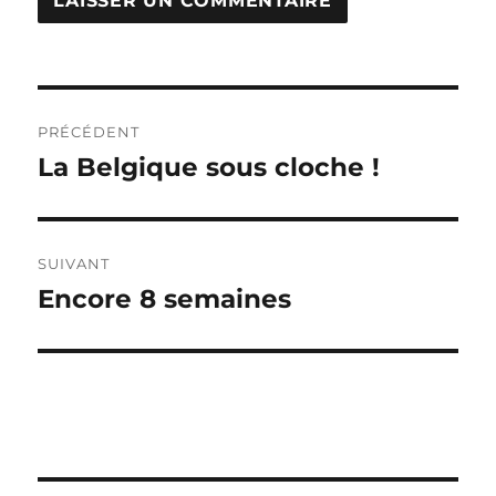
Navigation
PRÉCÉDENT
de
La Belgique sous cloche !
Publication
précédente :
l’article
SUIVANT
Encore 8 semaines
Publication
suivante :