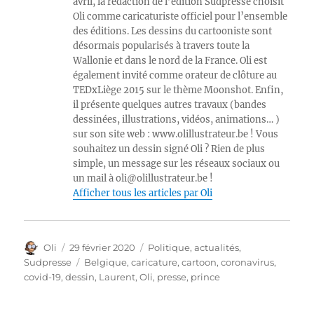
avril, la rédaction de l’édition Sudpresse choisit
Oli comme caricaturiste officiel pour l’ensemble
des éditions. Les dessins du cartooniste sont
désormais popularisés à travers toute la
Wallonie et dans le nord de la France. Oli est
également invité comme orateur de clôture au
TEDxLiège 2015 sur le thème Moonshot. Enfin,
il présente quelques autres travaux (bandes
dessinées, illustrations, vidéos, animations… )
sur son site web : www.olillustrateur.be ! Vous
souhaitez un dessin signé Oli ? Rien de plus
simple, un message sur les réseaux sociaux ou
un mail à oli@olillustrateur.be !
Afficher tous les articles par Oli
Auteur
Publié
Catégories
Oli
29 février 2020
Politique, actualités
,
le
Étiquettes
Sudpresse
Belgique
,
caricature
,
cartoon
,
coronavirus
,
covid-19
,
dessin
,
Laurent
,
Oli
,
presse
,
prince