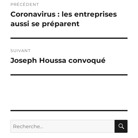
PRÉCÉDENT
de
Coronavirus : les entreprises
Publication
précédente :
aussi se préparent
l’article
SUIVANT
Joseph Houssa convoqué
Publication
suivante :
RE
Recherche
pour :