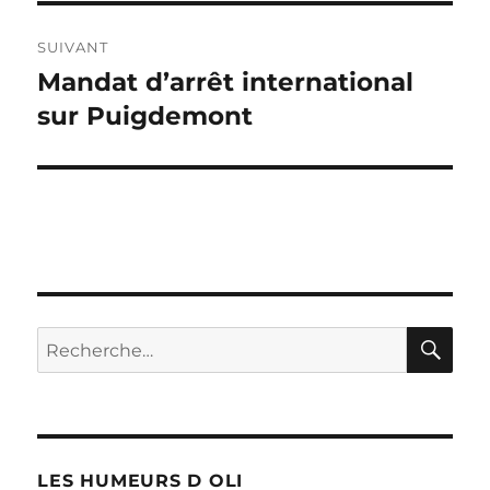
SUIVANT
Mandat d’arrêt international
Publication
suivante :
sur Puigdemont
RE
Recherche
pour :
LES HUMEURS D OLI