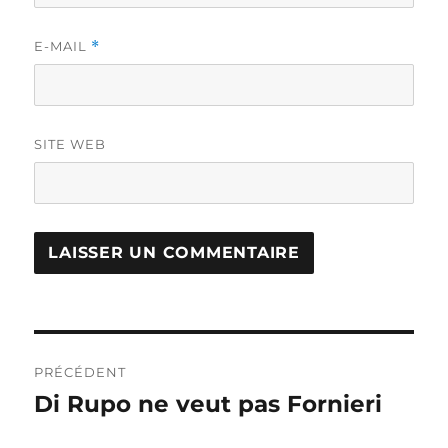
E-MAIL
*
SITE WEB
Navigation
PRÉCÉDENT
de
Di Rupo ne veut pas Fornieri
Publication
précédente :
l’article