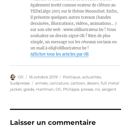
également invité comme orateur de clôture au
TEDxLiège 2015 sur le thème Moonshot. Enfin,
il présente quelques autres travaux (bandes
dessinées, illustrations, vidéos, animations… )
sur son site web : www.olillustrateur.be ! Vous
souhaitez un dessin signé Oli ? Rien de plus
simple, un message sur les réseaux sociaux ou
un mail à oli@olillustrateur.be !
Afficher tous les articles par Oli
Auteur
Publié
Catégories
Oli
16 octobre 2019
Politique, actualités
,
le
Étiquettes
Sudpresse
armée
,
caricature
,
cartoon
,
dessin
,
full metal
jacket
,
grade
,
Hartman
,
Oli
,
Philippe
,
presse
,
roi
,
sergent
Laisser un commentaire