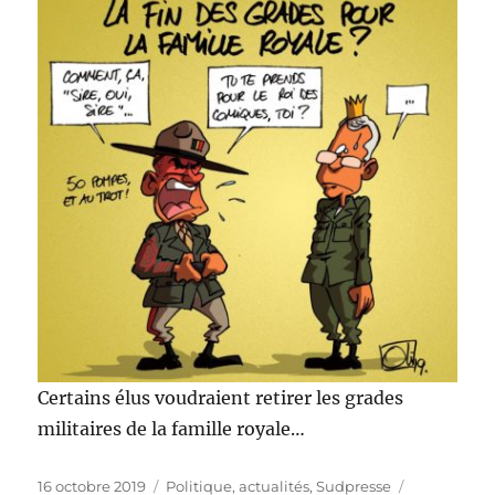
Certains élus voudraient retirer les grades
militaires de la famille royale…
Publié
Catégories
Étiquettes
16 octobre 2019
Politique, actualités
,
Sudpresse