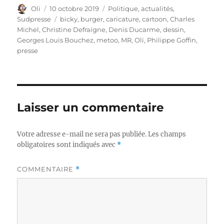
Auteur
Publié
Catégories
Oli
10 octobre 2019
Politique, actualités
,
le
Étiquettes
Sudpresse
bicky
,
burger
,
caricature
,
cartoon
,
Charles
Michel
,
Christine Defraigne
,
Denis Ducarme
,
dessin
,
Georges Louis Bouchez
,
metoo
,
MR
,
Oli
,
Philippe Goffin
,
presse
Laisser un commentaire
Votre adresse e-mail ne sera pas publiée.
Les champs
obligatoires sont indiqués avec
*
COMMENTAIRE
*