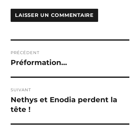
Navigation
PRÉCÉDENT
de
Préformation…
Publication
précédente :
l’article
SUIVANT
Nethys et Enodia perdent la
Publication
suivante :
tête !