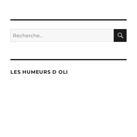
RE
Recherche
pour :
LES HUMEURS D OLI