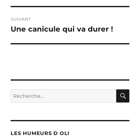
précédente :
l’article
SUIVANT
Une canicule qui va durer !
Publication
suivante :
RE
Recherche
pour :
LES HUMEURS D OLI