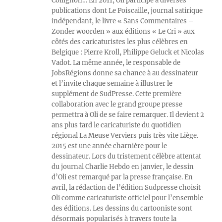
Collignon… En 2011, Oli participe à diverses
publications dont Le Poiscaille, journal satirique
indépendant, le livre « Sans Commentaires –
Zonder woorden » aux éditions « Le Cri » aux
côtés des caricaturistes les plus célèbres en
Belgique : Pierre Kroll, Philippe Geluck et Nicolas
Vadot. La même année, le responsable de
JobsRégions donne sa chance à au dessinateur
et l’invite chaque semaine à illustrer le
supplément de SudPresse. Cette première
collaboration avec le grand groupe presse
permettra à Oli de se faire remarquer. Il devient 2
ans plus tard le caricaturiste du quotidien
régional La Meuse Verviers puis très vite Liège.
2015 est une année charnière pour le
dessinateur. Lors du tristement célèbre attentat
du journal Charlie Hebdo en janvier, le dessin
d’Oli est remarqué par la presse française. En
avril, la rédaction de l’édition Sudpresse choisit
Oli comme caricaturiste officiel pour l’ensemble
des éditions. Les dessins du cartooniste sont
désormais popularisés à travers toute la