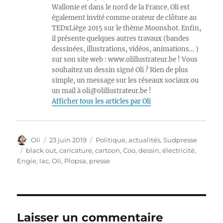
Wallonie et dans le nord de la France. Oli est
également invité comme orateur de clôture au
TEDxLiège 2015 sur le thème Moonshot. Enfin,
il présente quelques autres travaux (bandes
dessinées, illustrations, vidéos, animations… )
sur son site web : www.olillustrateur.be ! Vous
souhaitez un dessin signé Oli ? Rien de plus
simple, un message sur les réseaux sociaux ou
un mail à oli@olillustrateur.be !
Afficher tous les articles par Oli
Auteur
Publié
Catégories
Oli
23 juin 2019
Politique, actualités
,
Sudpresse
le
Étiquettes
black out
,
caricature
,
cartoon
,
Coo
,
dessin
,
électricité
,
Engie
,
lac
,
Oli
,
Plopsa
,
presse
Laisser un commentaire