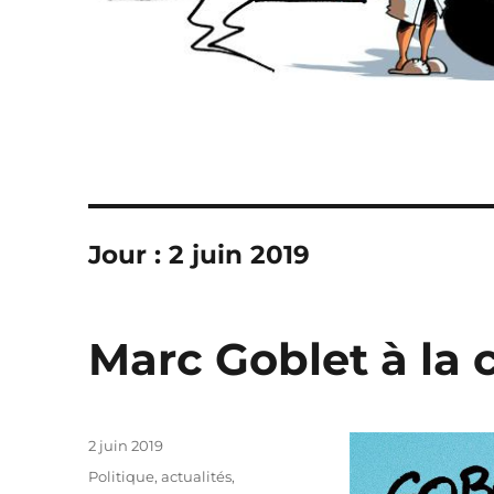
Jour :
2 juin 2019
Marc Goblet à la 
Publié
2 juin 2019
le
Catégories
Politique, actualités
,