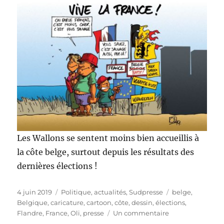
Les Wallons se sentent moins bien accueillis à
la côte belge, surtout depuis les résultats des
dernières élections !
Publié
Catégories
Étiquettes
4 juin 2019
Politique, actualités
,
Sudpresse
belge
,
le
Belgique
,
caricature
,
cartoon
,
côte
,
dessin
,
élections
,
sur
Flandre
,
France
,
Oli
,
presse
Un commentaire
Quelle