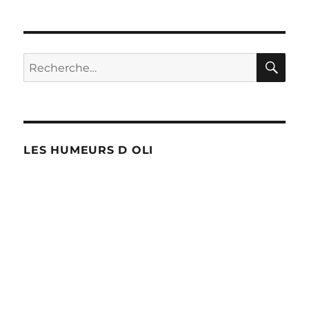
côte
à
la
cote
RE
Recherche
?
pour :
LES HUMEURS D OLI