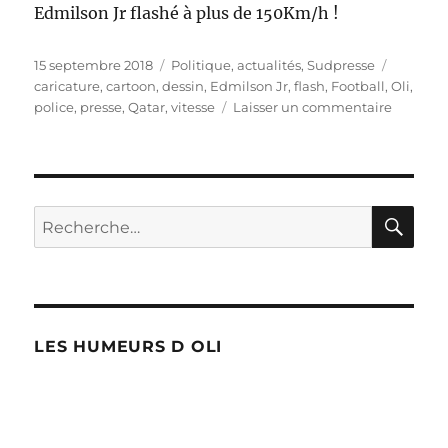
Edmilson Jr flashé à plus de 150Km/h !
Publié
Catégories
Étiquett
15 septembre 2018
Politique, actualités
,
Sudpresse
le
caricature
,
cartoon
,
dessin
,
Edmilson Jr
,
flash
,
Football
,
Oli
,
sur
police
,
presse
,
Qatar
,
vitesse
Laisser un commentaire
Edmilso
Jr
flashé
vers
le
RE
Recherche
Qatar
pour :
!
LES HUMEURS D OLI