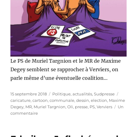
Le PS de Muriel Targnion et le MR de Maxime
Degey semblent se rapprocher à Verviers, on
parle même d’une éventuelle coalition…
Publié
Catégories
Étiquett
15 septembre 2018
Politique, actualités
,
Sudpresse
le
caricature
,
cartoon
,
communale
,
dessin
,
election
,
Maxime
Degey
,
MR
,
Muriel Targnion
,
Oli
,
presse
,
PS
,
Verviers
Un
sur
commentaire
PS
et
MR