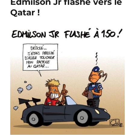
Edmilson Jr flashé vers le
coalisé
à
Qatar !
Verviers
?