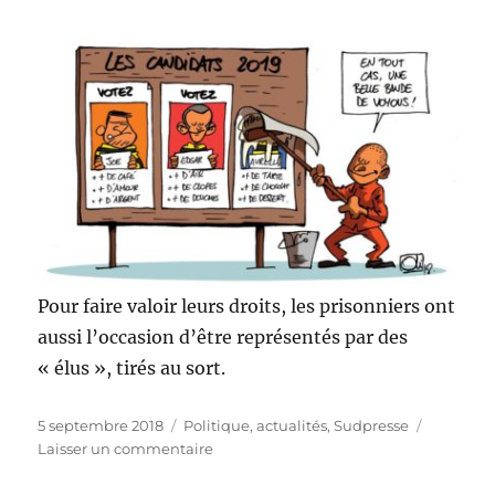
Pour faire valoir leurs droits, les prisonniers ont
aussi l’occasion d’être représentés par des
« élus », tirés au sort.
Publié
Catégories
5 septembre 2018
Politique, actualités
,
Sudpresse
le
sur
Laisser un commentaire
Les
détenus