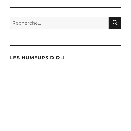
aussi
ont
leurs
RE
Recherche
« élus »
pour :
!
LES HUMEURS D OLI