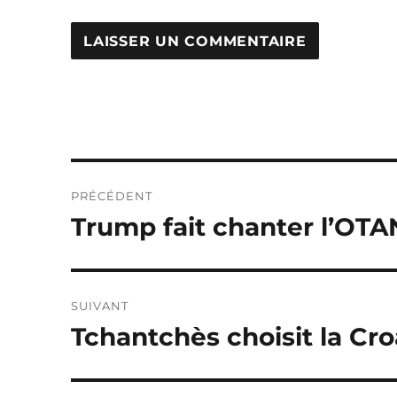
Navigation
PRÉCÉDENT
de
Trump fait chanter l’OTA
Publication
précédente :
l’article
SUIVANT
Tchantchès choisit la Croa
Publication
suivante :