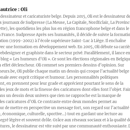
autrice :
Oli
 dessinateur et caricaturiste belge. Depuis 2015, Oli est le dessinateur d
s journaux de Sudpresse (La Meuse, La Capitale, NordEclair, La Provinc
ette), les quotidiens les plus lus en région francophone belge et dans le
a France. Sudpresse Après ses humanités, il décide de suivre la formati
ration (1999-2002) à l’école supérieure Saint-Luc à Liège. Il enchaîne
vec une formation en développement web. En 2005, Oli débute sa carriè
designer et graphiste dans le secteur privé. Parallèlement, il lance e
blog « Les humeurs d’Oli ». Ce sont les élections régionales en Belgiq
n effet déclencheur. Oli commet ses premiers dessins d’opinion. Sur
rs.be, Oli publie chaque matin un dessin qui croque l’actualité belge 
onale avec esprit critique et humour. Les personnalités politiques
, en prennent pour leur grade et apprécient pourtant le sens de la
les jeux de mots et la finesse des caricatures dont elles font l’objet. Fai
ans un dessin deux univers que rien ne rapproche est la marque de
des caricatures d’Oli. Ce contraste entre deux mondes permet au
ur de mettre en perspective un message fort, son regard sur l’actualité
e, économique, culturelle, sportive…) tout en gardant une lecture au
egré légère et souvent drôle. Grâce aux réseaux sociaux et à la qualité d
atures, le dessinateur est vite suivi par une communauté enthousiaste. 