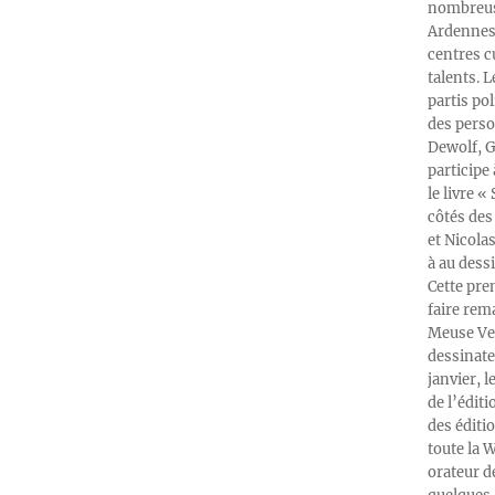
nombreuse
Ardennes-
centres c
talents. 
partis po
des perso
Dewolf, G
participe
le livre 
côtés des 
et Nicola
à au dess
Cette pre
faire rema
Meuse Ver
dessinate
janvier, l
de l’édit
des éditi
toute la 
orateur d