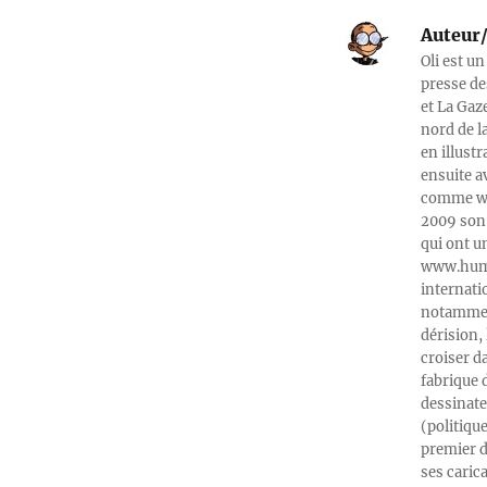
Auteur/
Oli est un
presse de
et La Gaz
nord de l
en illust
ensuite a
comme web
2009 son 
qui ont u
www.humeu
internati
notamment
dérision, 
croiser d
fabrique 
dessinate
(politiqu
premier d
ses caric