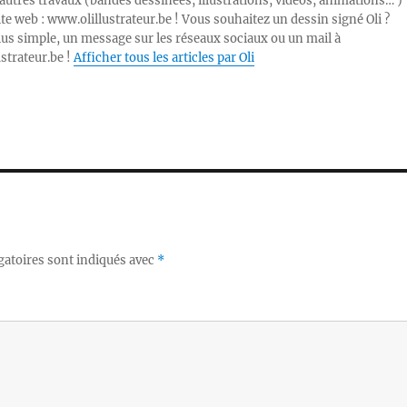
autres travaux (bandes dessinées, illustrations, vidéos, animations… )
ite web : www.olillustrateur.be ! Vous souhaitez un dessin signé Oli ?
lus simple, un message sur les réseaux sociaux ou un mail à
ustrateur.be !
Afficher tous les articles par Oli
gatoires sont indiqués avec
*