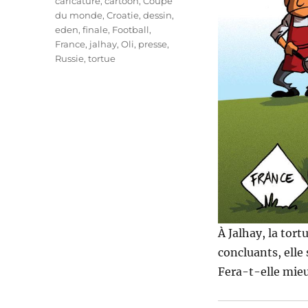
Étiquettes
caricature
,
cartoon
,
Coupe
du monde
,
Croatie
,
dessin
,
eden
,
finale
,
Football
,
France
,
jalhay
,
Oli
,
presse
,
Russie
,
tortue
À Jalhay, la tort
concluants, elle
Fera-t-elle mieux