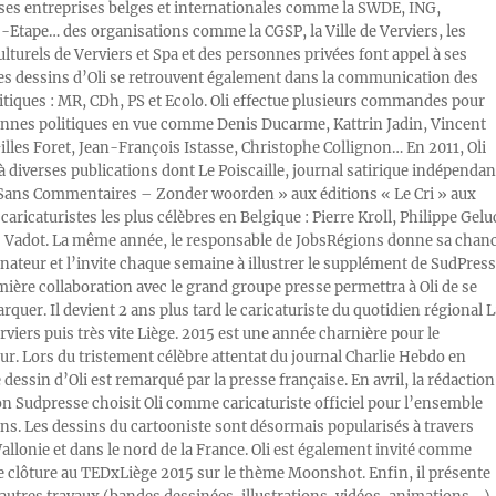
s entreprises belges et internationales comme la SWDE, ING,
Etape… des organisations comme la CGSP, la Ville de Verviers, les
ulturels de Verviers et Spa et des personnes privées font appel à ses
Les dessins d’Oli se retrouvent également dans la communication des
litiques : MR, CDh, PS et Ecolo. Oli effectue plusieurs commandes pour
nnes politiques en vue comme Denis Ducarme, Kattrin Jadin, Vincent
illes Foret, Jean-François Istasse, Christophe Collignon… En 2011, Oli
 à diverses publications dont Le Poiscaille, journal satirique indépendan
« Sans Commentaires – Zonder woorden » aux éditions « Le Cri » aux
caricaturistes les plus célèbres en Belgique : Pierre Kroll, Philippe Gelu
s Vadot. La même année, le responsable de JobsRégions donne sa chan
inateur et l’invite chaque semaine à illustrer le supplément de SudPress
mière collaboration avec le grand groupe presse permettra à Oli de se
rquer. Il devient 2 ans plus tard le caricaturiste du quotidien régional L
viers puis très vite Liège. 2015 est une année charnière pour le
ur. Lors du tristement célèbre attentat du journal Charlie Hebdo en
e dessin d’Oli est remarqué par la presse française. En avril, la rédaction
ion Sudpresse choisit Oli comme caricaturiste officiel pour l’ensemble
ons. Les dessins du cartooniste sont désormais popularisés à travers
Wallonie et dans le nord de la France. Oli est également invité comme
e clôture au TEDxLiège 2015 sur le thème Moonshot. Enfin, il présente