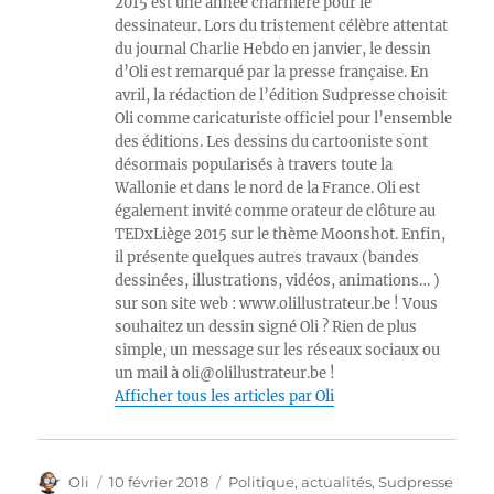
2015 est une année charnière pour le
dessinateur. Lors du tristement célèbre attentat
du journal Charlie Hebdo en janvier, le dessin
d’Oli est remarqué par la presse française. En
avril, la rédaction de l’édition Sudpresse choisit
Oli comme caricaturiste officiel pour l’ensemble
des éditions. Les dessins du cartooniste sont
désormais popularisés à travers toute la
Wallonie et dans le nord de la France. Oli est
également invité comme orateur de clôture au
TEDxLiège 2015 sur le thème Moonshot. Enfin,
il présente quelques autres travaux (bandes
dessinées, illustrations, vidéos, animations… )
sur son site web : www.olillustrateur.be ! Vous
souhaitez un dessin signé Oli ? Rien de plus
simple, un message sur les réseaux sociaux ou
un mail à oli@olillustrateur.be !
Afficher tous les articles par Oli
Auteur
Publié
Catégories
Oli
10 février 2018
Politique, actualités
,
Sudpresse