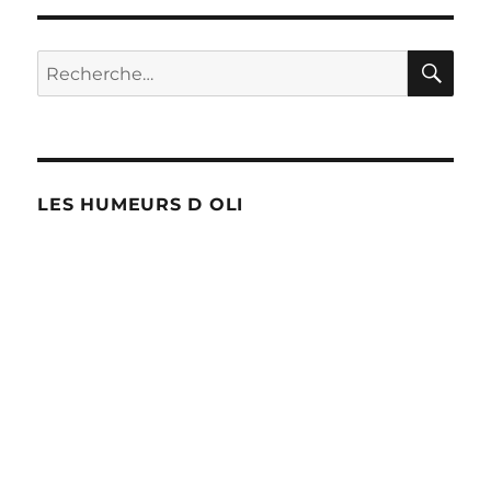
RE
Recherche
pour :
LES HUMEURS D OLI