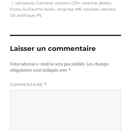
le
Étiquettes
caricature
,
Carnaval
,
cartoon
,
CDh
,
cwarmé
,
dessin
,
Ecolo
,
Guillaume Voisin
,
long nez
,
MR
,
nouveau verviers
,
Oli
,
politique
,
PS
Laisser un commentaire
Votre adresse e-mail ne sera pas publiée.
Les champs
obligatoires sont indiqués avec
*
COMMENTAIRE
*