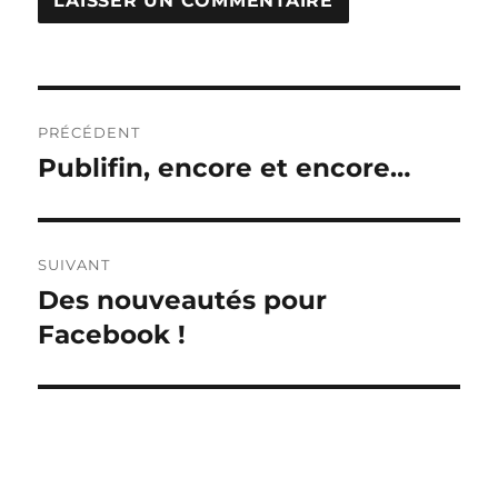
Navigation
PRÉCÉDENT
de
Publifin, encore et encore…
Publication
précédente :
l’article
SUIVANT
Des nouveautés pour
Publication
suivante :
Facebook !