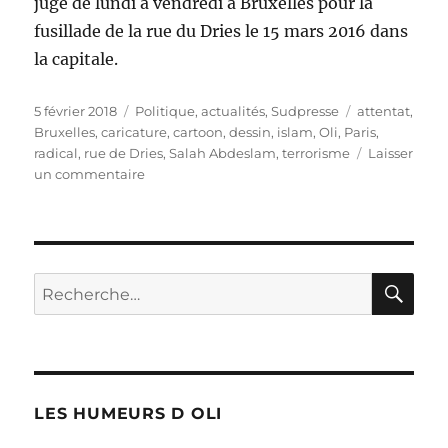
jugé de lundi à vendredi à Bruxelles pour la
fusillade de la rue du Dries le 15 mars 2016 dans
la capitale.
Publié
Catégories
Étiquettes
5 février 2018
Politique, actualités
,
Sudpresse
attentat
,
le
Bruxelles
,
caricature
,
cartoon
,
dessin
,
islam
,
Oli
,
Paris
,
radical
,
rue de Dries
,
Salah Abdeslam
,
terrorisme
Laisser
sur
un commentaire
Procès
de
Salah
Abdeslam
à
RE
Recherche
Bruxelles
pour :
LES HUMEURS D OLI