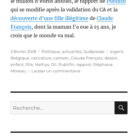
le million d’euros annuel, le rapport de
Publifin
qui se modifie après la validation du CA et la
découverte d’une fille illégitime
de
Claude
François
, dont la maman l’a eue à 15 ans, je
crois que le monde va mal.
Publié
Catégories
Étiquettes
2 février 2018
Politique, actualités
,
Sudpresse
argent
,
le
Belgique
,
caricature
,
cartoon
,
Claude François
,
dessin
,
enfant
,
fille
,
Nethys
,
Oli
,
Publifin
,
rapport
,
Stéphane
sur
Moreau
Laisser un commentaire
La
fille
belge
illégitime
de
RE
Recherche
Cloclo
pour :
!