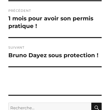
Navigation
PRÉCÉDENT
de
1 mois pour avoir son permis
Publication
précédente :
pratique !
l’article
SUIVANT
Bruno Dayez sous protection !
Publication
suivante :
RE
Recherche