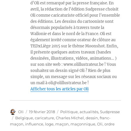
d’Oli est remarqué par la presse française. En
avril, la rédaction de l’édition Sudpresse choisit
Oli comme caricaturiste officiel pour l’ensemble
des éditions. Les dessins du cartooniste sont
désormais popularisés à travers toute la
Wallonie et dans le nord de la France. Oli est
également invité comme orateur de clôture au
TEDxLiège 2015 sur le thème Moonshot. Enfin,
il présente quelques autres travaux (bandes
dessinées, illustrations, vidéos, animations… )
sur son site web : www.olillustrateur.be ! Vous
souhaitez un dessin signé Oli ? Rien de plus
simple, un message sur les réseaux sociaux ou
un mail à oli@olillustrateur.be !
Afficher tous les articles par Oli
Auteur
Publié
Catégories
Oli
19 février 2018
Politique, actualités
,
Sudpresse
le
Étiquettes
Belgique
,
caricature
,
Charles Michel
,
dessin
,
franc-
maçon
,
influence
,
loge
,
maçon
,
maçonnique
,
Oli
,
ordre