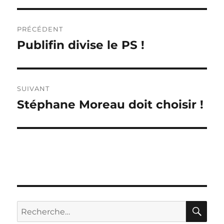
Navigation
PRÉCÉDENT
de
Publifin divise le PS !
Publication
précédente :
l’article
SUIVANT
Stéphane Moreau doit choisir !
Publication
suivante :
RE
Recherche
pour :