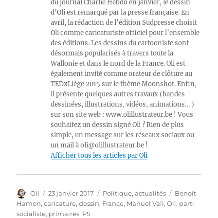
du journal Charlie Hebdo en janvier, le dessin
d’Oli est remarqué par la presse française. En
avril, la rédaction de l’édition Sudpresse choisit
Oli comme caricaturiste officiel pour l’ensemble
des éditions. Les dessins du cartooniste sont
désormais popularisés à travers toute la
Wallonie et dans le nord de la France. Oli est
également invité comme orateur de clôture au
TEDxLiège 2015 sur le thème Moonshot. Enfin,
il présente quelques autres travaux (bandes
dessinées, illustrations, vidéos, animations… )
sur son site web : www.olillustrateur.be ! Vous
souhaitez un dessin signé Oli ? Rien de plus
simple, un message sur les réseaux sociaux ou
un mail à oli@olillustrateur.be !
Afficher tous les articles par Oli
Auteur
Publié
Catégories
Étiquettes
Oli
23 janvier 2017
Politique, actualités
Benoit
le
Hamon
,
caricature
,
dessin
,
France
,
Manuel Vall
,
Oli
,
parti
socialiste
,
primaires
,
PS