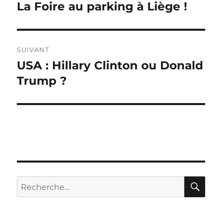
de
La Foire au parking à Liège !
Publication
précédente :
l’article
SUIVANT
USA : Hillary Clinton ou Donald
Publication
suivante :
Trump ?
RE
Recherche
pour :