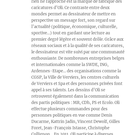
rien ne rapproche est la marque de fabrique des
caricatures d’Oli. Ce contraste entre deux
mondes permet au dessinateur de mettre en
perspective un message fort, son regard sur
l’actualité (politique, économique, culturelle,
sportive…) tout en gardant une lecture au
premier degré légère et souvent drôle. Grâce aux
réseaux sociaux et à la qualité de ses caricatures,
le dessinateur est vite suivi par une communauté
enthousiaste. De nombreuses entreprises belges
et internationales comme la SWDE, ING,
Ardennes-Etape… des organisations comme la
CGSP, la Ville de Verviers, les centres culturels
de Verviers et Spa et des personnes privées font
appel à ses talents. Les dessins d’Oli se
retrouvent également dans la communication
des partis politiques : MR, CDh, PS et Ecolo. Oli
effectue plusieurs commandes pour des
personnes politiques en vue comme Denis
Ducarme, Kattrin Jadin, Vincent Dewolf, Gilles
Foret, Jean-François Istasse, Christophe
Collignon… En 2011, Oli participe à diverses