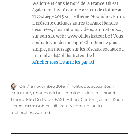
Wallonie et dans le nord de la France. Oli est
également invité comme orateur de clôture au
TEDxLiège 2015 sur le thème Moonshot. Enfin,
il présente quelques autres travaux (bandes
dessinées, illustrations, vidéos, animations… )
sur son site web : www.olillustrateur.be ! Vous
souhaitez un dessin signé Oli ? Rien de plus
simple, un message sur les réseaux sociaux ou
un mail à oli@olillustrateur.be !
Afficher tous les articles par Oli
Auteur
Publié
Catégories
Étiquettes
Oli
5 novembre 2016
Politique, actualités
le
caricature
,
Charles Michel
,
criminels
,
dessin
,
Donald
Trump
,
Elio Du Rupo
,
FAST
,
Hillary Clinton
,
justice
,
Koen
Geens
,
Marc Goblet
,
Oli
,
Paul Magnette
,
police
,
recherchés
,
wanted