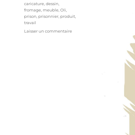
Étiquettes
caricature
,
dessin
,
fromage
,
meuble
,
Oli
,
prison
,
prisonnier
,
produit
,
travail
sur
Laisser un commentaire
Cellmade
:
tout
fait
en
prison
!