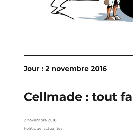
Jour :
2 novembre 2016
Cellmade : tout fa
Publié
2 novembre 2016
le
Catégories
Politique, actualités