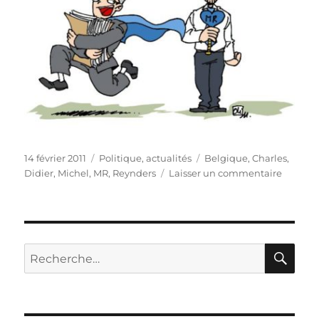
Publié
Catégories
Étiquettes
14 février 2011
Politique, actualités
Belgique
,
Charles
,
le
sur
Didier
,
Michel
,
MR
,
Reynders
Laisser un commentaire
Saint-
Valenti
au
MR
!
RE
Recherche
pour :