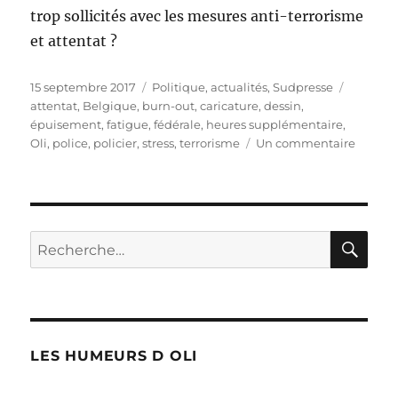
trop sollicités avec les mesures anti-terrorisme
et attentat ?
Publié
Catégories
Étiquett
15 septembre 2017
Politique, actualités
,
Sudpresse
le
attentat
,
Belgique
,
burn-out
,
caricature
,
dessin
,
épuisement
,
fatigue
,
fédérale
,
heures supplémentaire
,
sur
Oli
,
police
,
policier
,
stress
,
terrorisme
Un commentaire
La
Police
fédéral
épuisé
?
RE
Recherche
pour :
LES HUMEURS D OLI