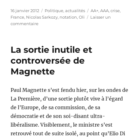
Publié
Catégories
Étiquettes
16 janvier 2012
Politique, actualités
AA+
,
AAA
,
crise
,
le
France
,
Nicolas Sarkozy
,
notation
,
Oli
Laisser un
sur
commentaire
La
France
perd
La sortie inutile et
son
triple
controversée de
A
Magnette
!
Paul Magnette s’est fendu hier, sur les ondes de
La Première, d’une sortie plutôt vive à l’égard
de l’Europe, de sa commission, de sa
démocratie et de son soi-disant ultra-
libéralisme. Visiblement, le ministre s’est
retrouvé tout de suite isolé, au point qu’Elio Di