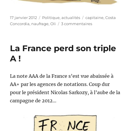
Publié
Catégories
Étiquettes
17 janvier 2012
Politique, actualités
capitaine
,
Costa
le
sur
Concordia
,
naufrage
,
Oli
3 commentaires
Costa
Concordia
:
La France perd son triple
à
qui
A !
la
faute
?
La note AAA de la France s’est vue abaissée à
AA+ par les agences de notations. Coup dur
pour le président Nicolas Sarkozy, à l’aube de la
campagne de 2012…