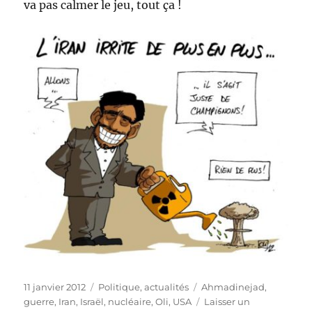
va pas calmer le jeu, tout ça !
Publié
Catégories
Étiquettes
11 janvier 2012
Politique, actualités
Ahmadinejad
,
le
guerre
,
Iran
,
Israël
,
nucléaire
,
Oli
,
USA
Laisser un