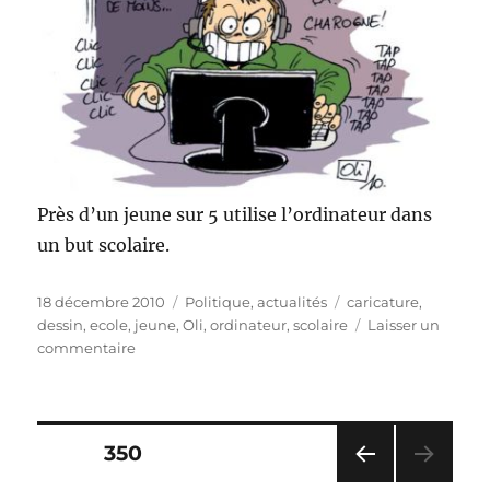
Près d’un jeune sur 5 utilise l’ordinateur dans
un but scolaire.
Publié
Catégories
Étiquettes
18 décembre 2010
Politique, actualités
caricature
,
le
dessin
,
ecole
,
jeune
,
Oli
,
ordinateur
,
scolaire
Laisser un
sur
commentaire
Jeunes
et
ordinateur
Pagination
PAGE
350