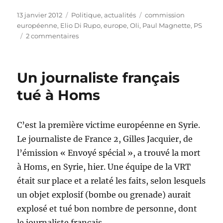
Publié
Catégories
Étiquettes
13 janvier 2012
Politique, actualités
commission
le
européenne
,
Elio Di Rupo
,
europe
,
Oli
,
Paul Magnette
,
PS
sur
2 commentaires
La
sortie
inutile
Un journaliste français
et
controversée
tué à Homs
de
Magnette
C’est la première victime européenne en Syrie.
Le journaliste de France 2, Gilles Jacquier, de
l’émission « Envoyé spécial », a trouvé la mort
à Homs, en Syrie, hier. Une équipe de la VRT
était sur place et a relaté les faits, selon lesquels
un objet explosif (bombe ou grenade) aurait
explosé et tué bon nombre de personne, dont
le journaliste français.