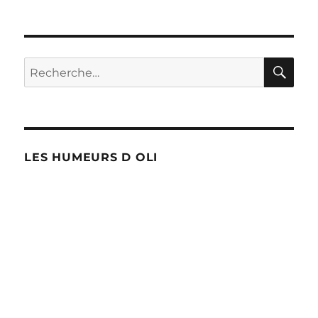
PAG
des
E
PRÉ
publications
CÉD
ENT
RE
Recherche
E
pour :
LES HUMEURS D OLI