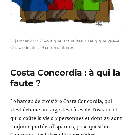
Publié
Catégories
Étiquettes
18 janvier 2012
Politique, actualités
Belgique
,
grève
,
le
sur
Oli
,
syndicats
9 commentaires
Grève
générale
le
Costa Concordia : à qui la
30
janvier
faute ?
!
Le bateau de croisière Costa Concordia, qui
s’est échoué au large des côtes de Toscane et
qui a coûté la vie à 7 personnes et dont 29 sont
toujours portées disparues, pose question.