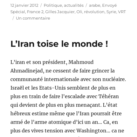
Publié
Catégories
Étiquettes
12 janvier 2012
Politique, actualités
arabe
,
Envoyé
le
Spécial
,
France 2
,
Gilles Jacquier
,
Oli
,
révolution
,
Syrie
,
VRT
sur
Un commentaire
Un
journaliste
français
L’Iran toise le monde !
tué
à
Homs
L’iran et son président, Mahmoud
Ahmadinejad, ne cessent de faire grincer la
communauté internationale avec son nucléaire.
Israël et les Etats-Unis semblent de plus en
plus en train de faire l’escalade avec Téhéran
qui devient de plus en plus menaçant. L’état
hébreux estime même que l’Iran pourrait être
armé de l’arme atomique d’ici un an… Ca, en
plus des vives tension avec Washington… ca ne