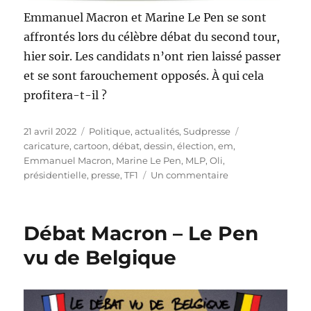
Emmanuel Macron et Marine Le Pen se sont
affrontés lors du célèbre débat du second tour,
hier soir. Les candidats n’ont rien laissé passer
et se sont farouchement opposés. À qui cela
profitera-t-il ?
Publié
Catégories
Étiquettes
21 avril 2022
Politique, actualités
,
Sudpresse
le
caricature
,
cartoon
,
débat
,
dessin
,
élection
,
em
,
Emmanuel Macron
,
Marine Le Pen
,
MLP
,
Oli
,
sur
présidentielle
,
presse
,
TF1
Un commentaire
Un
débat
à
Débat Macron – Le Pen
couteaux
tirés
vu de Belgique
!