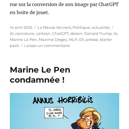
rue sur la conversion de son image par ChatGPT
en boite de jouet.
Publié
Catégories
Étiquet
14 avril 2025
La Meuse Verviers
,
Politique, actualités
le
AI
,
caricature
,
cartoon
,
ChatGPT
,
dessin
,
Donald Trump
,
IA
,
Marine Le Pen
,
Maxime Degey
,
MLP
,
Oli
,
presse
,
starter
sur
pack
Laisser un commentaire
La
folie
des
Marine Le Pen
« Starter
packs »
condamnée !