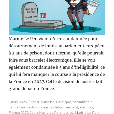
Marine Le Pen vient d’être condamnée pour
détournement de fonds au parlement européen
à 2 ans de prison, dont 1 ferme, qu’elle pourrait
faire sous bracelet électronique. Elle se voit
également condamnée à 5 ans d’inéligibilité, ce
qui lui fera manquer la course à la présidence de
la France en 2027. Cette décision de justice fait
grand débat en France.
Publié
Catégories
Étiquettes
5 avril 2025
MaTribune.be
,
Politique, actualités
le
caricature
,
cartoon
,
dessin
,
détournement
,
élection
,
France 2027
,
Jean-Marie Le Pen
,
justice
,
Marine Le Pen
,