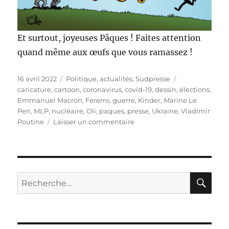
Et surtout, joyeuses Pâques ! Faites attention
quand même aux œufs que vous ramassez !
Publié
Catégories
Étiquettes
16 avril 2022
Politique, actualités
,
Sudpresse
le
caricature
,
cartoon
,
coronavirus
,
covid-19
,
dessin
,
élections
,
Emmanuel Macron
,
Fererro
,
guerre
,
Kinder
,
Marine Le
Pen
,
MLP
,
nucléaire
,
Oli
,
paques
,
presse
,
Ukraine
,
Vladimir
sur
Poutine
Laisser un commentaire
Joyeuses
Pâques
!
RE
Recherche
pour :