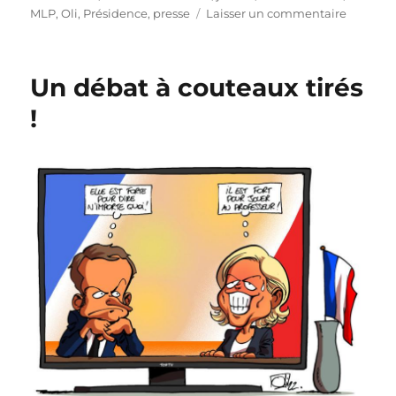
sur
MLP
,
Oli
,
Présidence
,
presse
Laisser un commentaire
Marine
Le
Pen
Un débat à couteaux tirés
condam
!
!