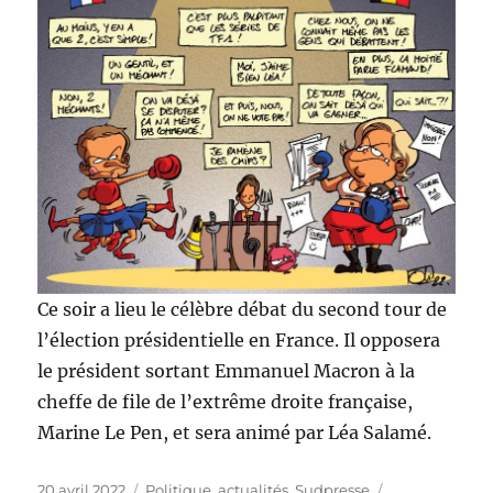
Ce soir a lieu le célèbre débat du second tour de
l’élection présidentielle en France. Il opposera
le président sortant Emmanuel Macron à la
cheffe de file de l’extrême droite française,
Marine Le Pen, et sera animé par Léa Salamé.
Publié
Catégories
Étiquettes
20 avril 2022
Politique, actualités
,
Sudpresse